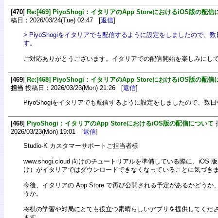
[
470
]
Re:[469] PiyoShogi：イタリアのApp StoreにおけるiOS版の配
稿日：2026/03/24(Tue) 02:47 [
返信
]
> PiyoShogiをイタリアでも配信するように設定をしましたので
す。
ご対応ありがとうございます。イタリアでの配信開始を楽しみにし
[
469
]
Re:[468] PiyoShogi：イタリアのApp StoreにおけるiOS版の配
担当
投稿日：2026/03/23(Mon) 21:26 [
返信
]
PiyoShogiをイタリアでも配信するように設定をしましたので、数
[
468
]
PiyoShogi：イタリアのApp StoreにおけるiOS版の配信について
2026/03/23(Mon) 19:01 [
返信
]
Studio-K カスタマーサポートご担当者様
www.shogi.cloud 向けのチュートリアルを準備している際に、iOS 版（i
け）がイタリアではダウンロードできなくなっていることに気づき
今後、イタリアの App Store で再び公開される予定があるかどう
うか。
将棋の学習や対局にとても役立つ素晴らしいアプリを提供してくだ
ます。