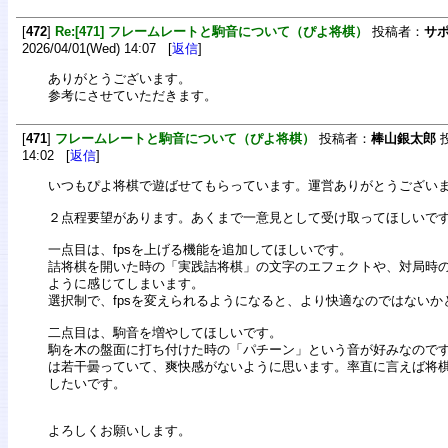
[
472
]
Re:[471] フレームレートと駒音について（ぴよ将棋）
投稿者：
サ
2026/04/01(Wed) 14:07 [
返信
]
ありがとうございます。
参考にさせていただきます。
[
471
]
フレームレートと駒音について（ぴよ将棋）
投稿者：
棒山銀太郎
投
14:02 [
返信
]
いつもぴよ将棋で遊ばせてもらっています。運営ありがとうござい
２点程要望があります。あくまで一意見として受け取ってほしいで
一点目は、fpsを上げる機能を追加してほしいです。
詰将棋を開いた時の「実践詰将棋」の文字のエフェクトや、対局時
ように感じてしまいます。
選択制で、fpsを変えられるようになると、より快適なのではないか
二点目は、駒音を増やしてほしいです。
駒を木の盤面に打ち付けた時の「パチーン」という音が好みなので
は若干曇っていて、爽快感がないように思います。率直に言えば将
したいです。
よろしくお願いします。