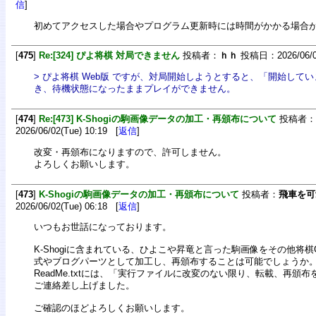
信
]
初めてアクセスした場合やプログラム更新時には時間がかかる場合
[
475
]
Re:[324] ぴよ将棋 対局できません
投稿者：
ｈｈ
投稿日：2026/06/08
> ぴよ将棋 Web版 ですが、対局開始しようとすると、「開始して
き、待機状態になったままプレイができません。
[
474
]
Re:[473] K-Shogiの駒画像データの加工・再頒布について
投稿者：
2026/06/02(Tue) 10:19 [
返信
]
改変・再頒布になりますので、許可しません。
よろしくお願いします。
[
473
]
K-Shogiの駒画像データの加工・再頒布について
投稿者：
飛車を可
2026/06/02(Tue) 06:18 [
返信
]
いつもお世話になっております。
K-Shogiに含まれている、ひよこや昇竜と言った駒画像をその他将棋
式やブログパーツとして加工し、再頒布することは可能でしょうか
ReadMe.txtには、「実行ファイルに改変のない限り、転載、再頒
ご連絡差し上げました。
ご確認のほどよろしくお願いします。