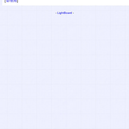
[
管理用
]
-
LightBoard
-