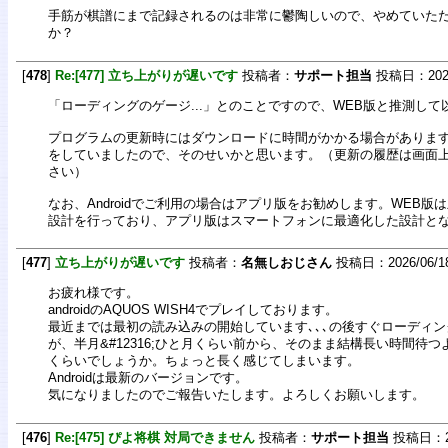
手筋が棋譜にまで記録されるのは非常に鬱陶しいので、やめていた
か？
[
478
]
Re:[477] 立ち上がりが遅いです
投稿者：
サポート担当
投稿日：2026/0
「ローディングのゲージ...」とのことですので、WEB版と推測し
プログラムの更新時にはダウンロードに時間がかかる場合がありま
をしていましたので、そのせいかと思います。（更新の履歴は画面
さい）
なお、Androidでご利用の場合はアプリ版をお勧めします。WEB版
設計を行っており、アプリ版はスマートフォンに最適化した設計と
[
477
]
立ち上がりが遅いです
投稿者：
名無しおじさん
投稿日：2026/06/18(
お疲れ様です。
androidのAQUOS WISH4でプレイしております。
最近までは最初の読み込みの開始しています､､､の後すぐローディ
が、半月&#12316;ひと月くらい前から、そのまま結構長い時間待つ
くらいでしょうか。ちょっと長く感じてしまいます。
Androidは最新のバージョンです。
気になりましたのでご報告いたします。よろしくお願いします。
[
476
]
Re:[475] ぴよ将棋 対局できません
投稿者：
サポート担当
投稿日：202