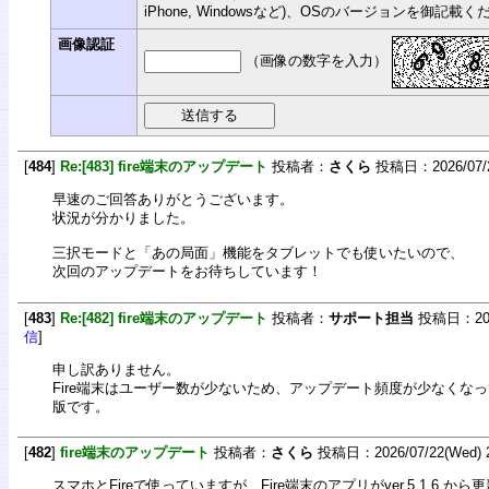
iPhone, Windowsなど)、OSのバージョンを御記載
画像認証
（画像の数字を入力）
[
484
]
Re:[483] fire端末のアップデート
投稿者：
さくら
投稿日：2026/07/23
早速のご回答ありがとうございます。
状況が分かりました。
三択モードと「あの局面」機能をタブレットでも使いたいので、
次回のアップデートをお待ちしています！
[
483
]
Re:[482] fire端末のアップデート
投稿者：
サポート担当
投稿日：2026/
信
]
申し訳ありません。
Fire端末はユーザー数が少ないため、アップデート頻度が少なくなっていま
版です。
[
482
]
fire端末のアップデート
投稿者：
さくら
投稿日：2026/07/22(Wed) 2
スマホとFireで使っていますが、Fire端末のアプリがver.5.1.6.