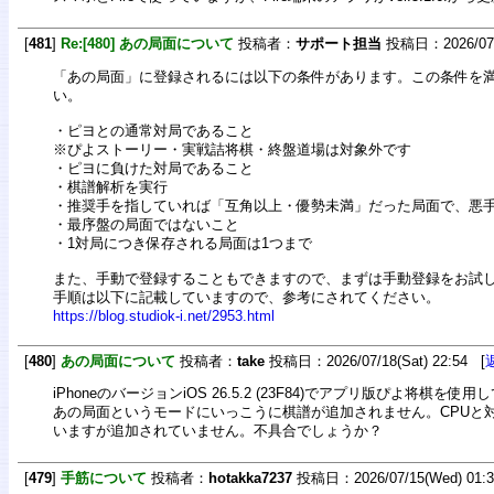
[
481
]
Re:[480] あの局面について
投稿者：
サポート担当
投稿日：2026/07/1
「あの局面」に登録されるには以下の条件があります。この条件を
い。
・ピヨとの通常対局であること
※ぴよストーリー・実戦詰将棋・終盤道場は対象外です
・ピヨに負けた対局であること
・棋譜解析を実行
・推奨手を指していれば「互角以上・優勢未満」だった局面で、悪
・最序盤の局面ではないこと
・1対局につき保存される局面は1つまで
また、手動で登録することもできますので、まずは手動登録をお試
手順は以下に記載していますので、参考にされてください。
https://blog.studiok-i.net/2953.html
[
480
]
あの局面について
投稿者：
take
投稿日：2026/07/18(Sat) 22:54 [
iPhoneのバージョンiOS 26.5.2 (23F84)でアプリ版ぴよ将棋を使
あの局面というモードにいっこうに棋譜が追加されません。CPUと
いますが追加されていません。不具合でしょうか？
[
479
]
手筋について
投稿者：
hotakka7237
投稿日：2026/07/15(Wed) 01: