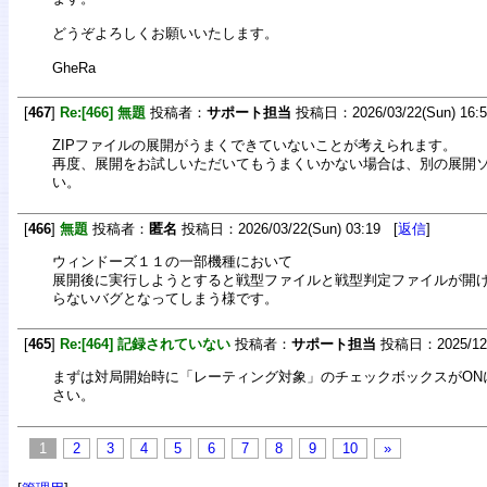
どうぞよろしくお願いいたします。
GheRa
[
467
]
Re:[466] 無題
投稿者：
サポート担当
投稿日：2026/03/22(Sun) 16:
ZIPファイルの展開がうまくできていないことが考えられます。
再度、展開をお試しいただいてもうまくいかない場合は、別の展開
い。
[
466
]
無題
投稿者：
匿名
投稿日：2026/03/22(Sun) 03:19 [
返信
]
ウィンドーズ１１の一部機種において
展開後に実行しようとすると戦型ファイルと戦型判定ファイルが開
らないバグとなってしまう様です。
[
465
]
Re:[464] 記録されていない
投稿者：
サポート担当
投稿日：2025/12/2
まずは対局開始時に「レーティング対象」のチェックボックスがON
さい。
1
2
3
4
5
6
7
8
9
10
»