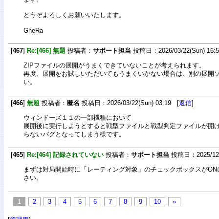
どうぞよろしくお願いいたします。
GheRa
[
467
]
Re:[466] 無題
投稿者：
サポート担当
投稿日：2026/03/22(Sun) 16:
ZIPファイルの展開がうまくできていないことが考えられます。
再度、展開をお試しいただいてもうまくいかない場合は、別の展開
い。
[
466
]
無題
投稿者：
匿名
投稿日：2026/03/22(Sun) 03:19 [
返信
]
ウィンドーズ１１の一部機種において
展開後に実行しようとすると戦型ファイルと戦型判定ファイルが開
らないバグとなってしまう様です。
[
465
]
Re:[464] 記録されていない
投稿者：
サポート担当
投稿日：2025/12/2
まずは対局開始時に「レーティング対象」のチェックボックスがON
さい。
1
2
3
4
5
6
7
8
9
10
»