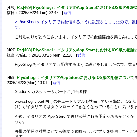
[
470
]
Re:[469] PiyoShogi：イタリアのApp StoreにおけるiOS版の配
稿日：2026/03/24(Tue) 02:47 [
返信
]
> PiyoShogiをイタリアでも配信するように設定をしましたので
す。
ご対応ありがとうございます。イタリアでの配信開始を楽しみにし
[
469
]
Re:[468] PiyoShogi：イタリアのApp StoreにおけるiOS版の配
担当
投稿日：2026/03/23(Mon) 21:26 [
返信
]
PiyoShogiをイタリアでも配信するように設定をしましたので、数
[
468
]
PiyoShogi：イタリアのApp StoreにおけるiOS版の配信について
2026/03/23(Mon) 19:01 [
返信
]
Studio-K カスタマーサポートご担当者様
www.shogi.cloud 向けのチュートリアルを準備している際に、iOS 版（i
け）がイタリアではダウンロードできなくなっていることに気づき
今後、イタリアの App Store で再び公開される予定があるかどう
うか。
将棋の学習や対局にとても役立つ素晴らしいアプリを提供してくだ
ます。