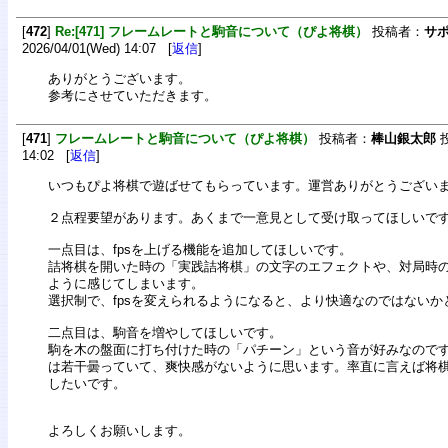
[
472
]
Re:[471] フレームレートと駒音について（ぴよ将棋）
投稿者：
サ
2026/04/01(Wed) 14:07 [
返信
]
ありがとうございます。
参考にさせていただきます。
[
471
]
フレームレートと駒音について（ぴよ将棋）
投稿者：
棒山銀太郎
投
14:02 [
返信
]
いつもぴよ将棋で遊ばせてもらっています。運営ありがとうござい
２点程要望があります。あくまで一意見として受け取ってほしいで
一点目は、fpsを上げる機能を追加してほしいです。
詰将棋を開いた時の「実践詰将棋」の文字のエフェクトや、対局時
ように感じてしまいます。
選択制で、fpsを変えられるようになると、より快適なのではないか
二点目は、駒音を増やしてほしいです。
駒を木の盤面に打ち付けた時の「パチーン」という音が好みなので
は若干曇っていて、爽快感がないように思います。率直に言えば将
したいです。
よろしくお願いします。