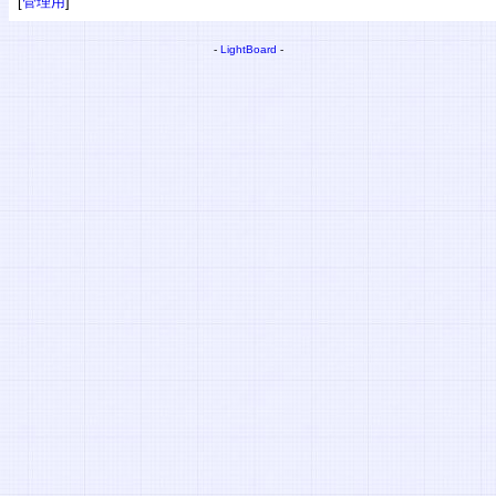
[
管理用
]
-
LightBoard
-