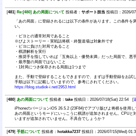
[
481
]
Re:[480] あの局面について
投稿者：
サポート担当
投稿日：2026/07/1
「あの局面」に登録されるには以下の条件があります。この条件を
い。
・ピヨとの通常対局であること
※ぴよストーリー・実戦詰将棋・終盤道場は対象外です
・ピヨに負けた対局であること
・棋譜解析を実行
・推奨手を指していれば「互角以上・優勢未満」だった局面で、悪
・最序盤の局面ではないこと
・1対局につき保存される局面は1つまで
また、手動で登録することもできますので、まずは手動登録をお試
手順は以下に記載していますので、参考にされてください。
https://blog.studiok-i.net/2953.html
[
480
]
あの局面について
投稿者：
take
投稿日：2026/07/18(Sat) 22:54 [
iPhoneのバージョンiOS 26.5.2 (23F84)でアプリ版ぴよ将棋を使
あの局面というモードにいっこうに棋譜が追加されません。CPUと
いますが追加されていません。不具合でしょうか？
[
479
]
手筋について
投稿者：
hotakka7237
投稿日：2026/07/15(Wed) 01: