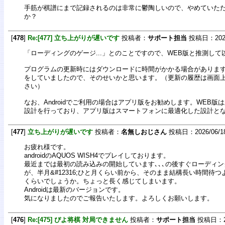
手筋が棋譜にまで記録されるのは非常に鬱陶しいので、やめていた
か？
[
478
]
Re:[477] 立ち上がりが遅いです
投稿者：
サポート担当
投稿日：2026/0
「ローディングのゲージ...」とのことですので、WEB版と推測し
プログラムの更新時にはダウンロードに時間がかかる場合がありま
をしていましたので、そのせいかと思います。（更新の履歴は画面
さい）
なお、Androidでご利用の場合はアプリ版をお勧めします。WEB版
設計を行っており、アプリ版はスマートフォンに最適化した設計と
[
477
]
立ち上がりが遅いです
投稿者：
名無しおじさん
投稿日：2026/06/18(
お疲れ様です。
androidのAQUOS WISH4でプレイしております。
最近までは最初の読み込みの開始しています､､､の後すぐローディ
が、半月&#12316;ひと月くらい前から、そのまま結構長い時間待つ
くらいでしょうか。ちょっと長く感じてしまいます。
Androidは最新のバージョンです。
気になりましたのでご報告いたします。よろしくお願いします。
[
476
]
Re:[475] ぴよ将棋 対局できません
投稿者：
サポート担当
投稿日：202