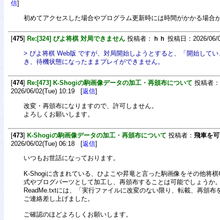
信
]
初めてアクセスした場合やプログラム更新時には時間がかかる場合
[
475
]
Re:[324] ぴよ将棋 対局できません
投稿者：
ｈｈ
投稿日：2026/06/08
> ぴよ将棋 Web版 ですが、対局開始しようとすると、「開始して
き、待機状態になったままプレイができません。
[
474
]
Re:[473] K-Shogiの駒画像データの加工・再頒布について
投稿者：
2026/06/02(Tue) 10:19 [
返信
]
改変・再頒布になりますので、許可しません。
よろしくお願いします。
[
473
]
K-Shogiの駒画像データの加工・再頒布について
投稿者：
飛車を可
2026/06/02(Tue) 06:18 [
返信
]
いつもお世話になっております。
K-Shogiに含まれている、ひよこや昇竜と言った駒画像をその他将棋
式やブログパーツとして加工し、再頒布することは可能でしょうか
ReadMe.txtには、「実行ファイルに改変のない限り、転載、再頒
ご連絡差し上げました。
ご確認のほどよろしくお願いします。