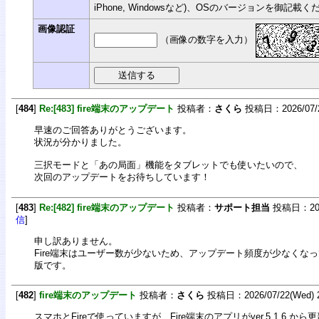
iPhone, Windowsなど)、OSのバージョンを御記載
画像認証
（画像の数字を入力）
[
484
]
Re:[483] fire端末のアップデート
投稿者：
さくら
投稿日：2026/07/23
早速のご回答ありがとうございます。
状況が分かりました。
三択モードと「あの局面」機能をタブレットでも使いたいので、
次回のアップデートをお待ちしています！
[
483
]
Re:[482] fire端末のアップデート
投稿者：
サポート担当
投稿日：2026/
信
]
申し訳ありません。
Fire端末はユーザー数が少ないため、アップデート頻度が少なくなっていま
版です。
[
482
]
fire端末のアップデート
投稿者：
さくら
投稿日：2026/07/22(Wed) 2
スマホとFireで使っていますが、Fire端末のアプリがver.5.1.6.