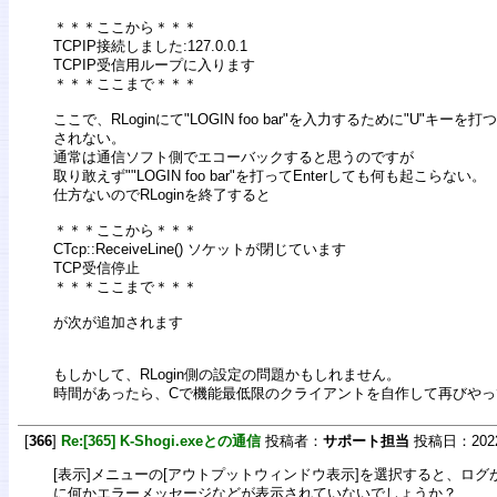
＊＊＊ここから＊＊＊
TCPIP接続しました:127.0.0.1
TCPIP受信用ループに入ります
＊＊＊ここまで＊＊＊
ここで、RLoginにて"LOGIN foo bar"を入力するために"U"キ
されない。
通常は通信ソフト側でエコーバックすると思うのですが
取り敢えず""LOGIN foo bar"を打ってEnterしても何も起こらない。
仕方ないのでRLoginを終了すると
＊＊＊ここから＊＊＊
CTcp::ReceiveLine() ソケットが閉じています
TCP受信停止
＊＊＊ここまで＊＊＊
が次が追加されます
もしかして、RLogin側の設定の問題かもしれません。
時間があったら、Cで機能最低限のクライアントを自作して再びやっ
[
366
]
Re:[365] K-Shogi.exeとの通信
投稿者：
サポート担当
投稿日：2022/0
[表示]メニューの[アウトプットウィンドウ表示]を選択すると、ロ
に何かエラーメッセージなどが表示されていないでしょうか？