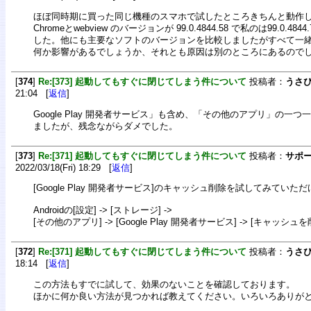
ほぼ同時期に買った同じ機種のスマホで試したところきちんと動作
Chromeとwebview のバージョンが 99.0.4844.58 で私のは99.0.
した。他にも主要なソフトのバージョンを比較しましたがすべて一
何か影響があるでしょうか、それとも原因は別のところにあるので
[
374
]
Re:[373] 起動してもすぐに閉じてしまう件について
投稿者：
うさ
21:04 [
返信
]
Google Play 開発者サービス」も含め、「その他のアプリ」の一
ましたが、残念ながらダメでした。
[
373
]
Re:[371] 起動してもすぐに閉じてしまう件について
投稿者：
サポ
2022/03/18(Fri) 18:29 [
返信
]
[Google Play 開発者サービス]のキャッシュ削除を試してみてい
Androidの[設定] -> [ストレージ] ->
[その他のアプリ] -> [Google Play 開発者サービス] -> [キャッシュを
[
372
]
Re:[371] 起動してもすぐに閉じてしまう件について
投稿者：
うさ
18:14 [
返信
]
この方法もすでに試して、効果のないことを確認しております。
ほかに何か良い方法が見つかれば教えてください。いろいろありが