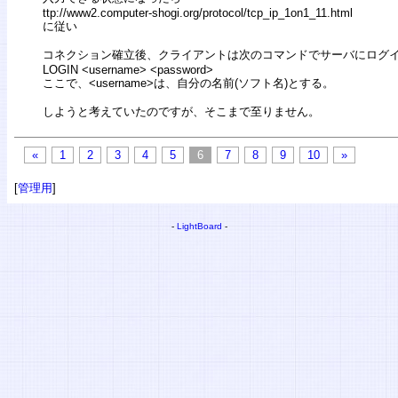
ttp://www2.computer-shogi.org/protocol/tcp_ip_1on1_11.html
に従い
コネクション確立後、クライアントは次のコマンドでサーバにログ
LOGIN <username> <password>
ここで、<username>は、自分の名前(ソフト名)とする。
しようと考えていたのですが、そこまで至りません。
«
1
2
3
4
5
6
7
8
9
10
»
[
管理用
]
-
LightBoard
-