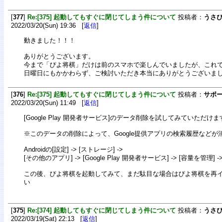
[
377
]
Re:[375] 起動してもすぐに閉じてしまう件について
投稿者：
うさ
2022/03/20(Sun) 19:36 [
返信
]
動きました！！！
ありがとうございます。
今まで「ぴよ将棋」だけは前のスマホで楽しんでいましたが、これ
日曜日にもかかわらず、ご検討いただき本当にありがとうございま
[
376
]
Re:[375] 起動してもすぐに閉じてしまう件について
投稿者：
サポ
2022/03/20(Sun) 11:49 [
返信
]
[Google Play 開発者サービス]のデータ削除を試してみていただけ
※このデータの削除によって、Google提供アプリの検索履歴など
Androidの[設定] -> [ストレージ] ->
[その他のアプリ] -> [Google Play 開発者サービス] -> [容量を管理]
この後、ぴよ将棋を起動してみて、まだ駄目な場合はぴよ将棋を再
い
[
375
]
Re:[374] 起動してもすぐに閉じてしまう件について
投稿者：
うさ
2022/03/19(Sat) 22:13 [
返信
]