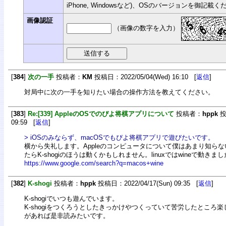
iPhone, Windowsなど)、OSのバージョンを御記載
画像認証
（画像の数字を入力）
[
384
]
次の一手
投稿者：
KM
投稿日：2022/05/04(Wed) 16:10 [
返信
]
対局中に次の一手を知りたい場合の操作方法を教えてください。
[
383
]
Re:[339] AppleのOSでのぴよ将棋アプリについて
投稿者：
hppk
投稿
09:59 [
返信
]
> iOSのみならず、macOSでもぴよ将棋アプリで遊びたいです。
横から失礼します。Appleのコンピュータについて僕はあまり知らない
たらK-shogiのほうは動くかもしれません。linuxではwineで動きま
https://www.google.com/search?q=macos+wine
[
382
]
K-shogi
投稿者：
hppk
投稿日：2022/04/17(Sun) 09:35 [
返信
]
K-shogiでいつも遊んでいます。
K-shogiをつくろうとしたきっかけやつくっていて苦労したところ
があれば是非読みたいです。