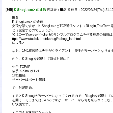
[
365
]
K-Shogi.exeとの通信
投稿者：
匿名
投稿日：2022/02/24(Thu) 21:1
匿名
K-Shogi.exeとの通信
突飛な話ですが、K-Shogi.exeとTCP通信ソフト（RLogin,TeraT
どう設定するのでしょうか。
私はC++でserver<->clientのサンプルプログラムを作る程度の知
ttps://www.studiok-i.net/kshogi/kshogi_lan.html
によると
なお、1対1接続時は先手がクライアント、後手がサーバーとなりま
から、K-Shogiを起動して新規対局にて
先手 TCP/IP
後手 K-Shougi Lv1
1対1接続
サーバーはポート4081
で、対局開始。
するとK-Shougiがサーバーになってくれるので、RLoginを起動
を開く…そこまではいいのですが、サーバーから何も送られてこな
い状態です。
入力できる状態になったら