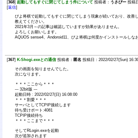
[
368
]
起動してもすぐに閉じてしまう件について
投稿者：
うさぴー
投稿日：2
[
返信
]
ぴよ将棋で起動してもすぐに閉じてしまう現象が続いており、改善
教えてください。
2021年3月～の記事は確認していますが効果がありません。
よろしくお願いします。
AQUOS sense4、Andoroid11、ぴよ将棋は何度かインストール
[
367
]
K-Shogi.exeとの通信
投稿者：
匿名
投稿日：2022/02/27(Sun) 16:3
その画面を知りませんでした。
次になります。
＊＊＊ここから＊＊＊
--- 32bit版 ---
起動日時 : 2022/02/27(日) 16:08:00
＊＊＊割愛＊＊＊
サーバとしてTCPIP接続します
待ち受けポート:4081
TCPIP接続待ち
＊＊＊ここまで＊＊＊
そしてRLogin.exeを起動
次が追加されます