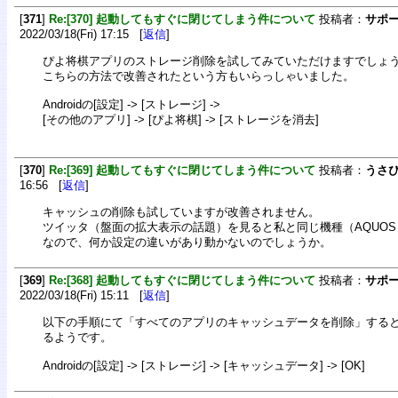
[
371
]
Re:[370] 起動してもすぐに閉じてしまう件について
投稿者：
サポ
2022/03/18(Fri) 17:15 [
返信
]
ぴよ将棋アプリのストレージ削除を試してみていただけますでしょ
こちらの方法で改善されたという方もいらっしゃいました。
Androidの[設定] -> [ストレージ] ->
[その他のアプリ] -> [ぴよ将棋] -> [ストレージを消去]
[
370
]
Re:[369] 起動してもすぐに閉じてしまう件について
投稿者：
うさ
16:56 [
返信
]
キャッシュの削除も試していますが改善されません。
ツイッタ（盤面の拡大表示の話題）を見ると私と同じ機種（AQUOS s
なので、何か設定の違いがあり動かないのでしょうか。
[
369
]
Re:[368] 起動してもすぐに閉じてしまう件について
投稿者：
サポ
2022/03/18(Fri) 15:11 [
返信
]
以下の手順にて「すべてのアプリのキャッシュデータを削除」する
るようです。
Androidの[設定] -> [ストレージ] -> [キャッシュデータ] -> [OK]