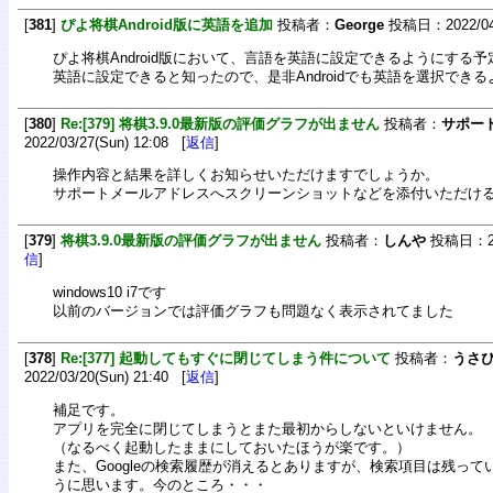
[
381
]
ぴよ将棋Android版に英語を追加
投稿者：
George
投稿日：2022/04/1
ぴよ将棋Android版において、言語を英語に設定できるようにする予
英語に設定できると知ったので、是非Androidでも英語を選択でき
[
380
]
Re:[379] 将棋3.9.0最新版の評価グラフが出ません
投稿者：
サポー
2022/03/27(Sun) 12:08 [
返信
]
操作内容と結果を詳しくお知らせいただけますでしょうか。
サポートメールアドレスへスクリーンショットなどを添付いただけ
[
379
]
将棋3.9.0最新版の評価グラフが出ません
投稿者：
しんや
投稿日：2022
信
]
windows10 i7です
以前のバージョンでは評価グラフも問題なく表示されてました
[
378
]
Re:[377] 起動してもすぐに閉じてしまう件について
投稿者：
うさ
2022/03/20(Sun) 21:40 [
返信
]
補足です。
アプリを完全に閉じてしまうとまた最初からしないといけません。
（なるべく起動したままにしておいたほうが楽です。）
また、Googleの検索履歴が消えるとありますが、検索項目は残っ
うに思います。今のところ・・・