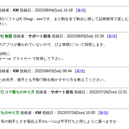
投稿者：
KM
投稿日：2022/09/04(Sun) 14:18 [
返信
]
99のソフトはK-Shogi．exeです、また駒を全て駒台に移して詰将棋等で楽し
さい。
99] 無題
投稿者：
サポート担当
投稿日：2022/09/03(Sat) 10:29 [
返信
]
のアプリが書かれていないので、ぴよ将棋について回答します。
始時に、
ヤー vs プライヤー で対局して下さい。
投稿者：
KM
投稿日：2022/09/03(Sat) 09:44 [
返信
]
ため先手、後手とも手動で駒を動かすやり方を教えてください。
397] コマ落ちのやり方
投稿者：
サポート担当
投稿日：2022/07/24(Sun) 12:01
落ちのやり方
投稿者：
KM
投稿日：2022/07/24(Sun) 10:00 [
返信
]
ち等の相手とさす場合上手のレベルは平手打ちと同じように選べますか