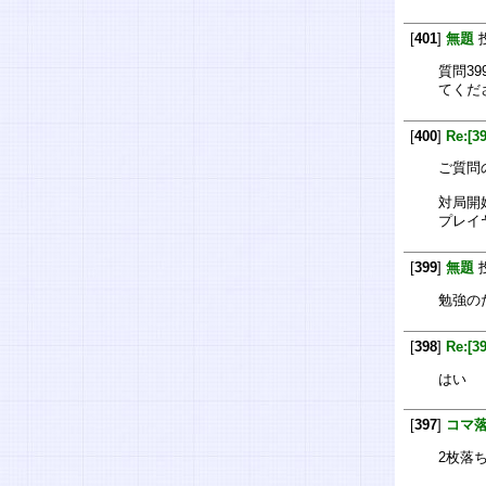
[
401
]
無題
質問3
てくだ
[
400
]
Re:[3
ご質問
対局開
プレイ
[
399
]
無題
勉強の
[
398
]
Re:[
はい
[
397
]
コマ
2枚落