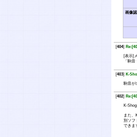
画像
[
404
]
Re:[4
[表示]メ
「駒音
[
403
]
K-Sho
駒音が出
[
402
]
Re:[4
K-Sh
また、
別ソフト
できま