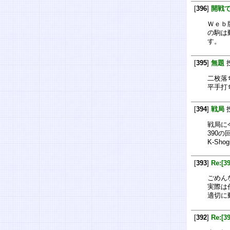
[
396
]
開戦
Ｗｅｂ
の駒は
す。
[
395
]
無題
二枚落
平手打
[
394
]
戦局
戦局に
390
K-Shog
[
393
]
Re:[3
ごめん
実際は
適切に
[
392
]
Re:[3