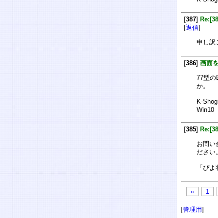
[
387
]
Re:
[
返信
]
申し訳
[
386
]
画面
77型
か。
K-Shog
Win10
[
385
]
Re:[
お問い
ださい
「ぴよ
«
1
[
管理用
]