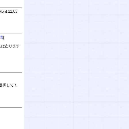
on) 11:03
信
]
法はあります
を選択してく