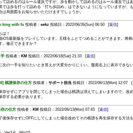
って詰めるのはルール違反ですが、歩を動かして詰めるのはルール違反では
棋では歩を打って詰める「打ち歩詰め」はできないようになっていますが、
合は局面図をお知らせいただけますでしょうか。
 king with fu
投稿者：
eekz
投稿日：2022/06/26(Sun) 06:50 [
返信
]
ちは！
棍iOS最新版をプレイしています。王様をふとてつめることができます。将棋
す。修正できますか？
一手
投稿者：
KM
投稿日：2022/06/18(Sat) 21:33 [
返信
]
に次の一手を知りたいとき答えが大変分かりにくい。盤面右上に表示できな
388] 棋譜保存の仕方
投稿者：
サポート担当
投稿日：2022/06/13(Mon) 12:07 [
保存せずにアプリを閉じてしまった場合は棋譜は消えてしまいますので、改
保存する必要があります。
保存の仕方
投稿者：
KM
投稿日：2022/06/13(Mon) 07:43 [
返信
]
了後保存せずにOFFにしてしまった場合改めてその棋譜を再生保存する方法
i Ver3.6 Win10