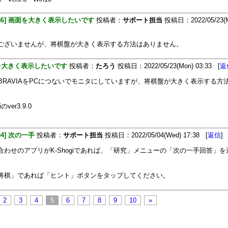
[386] 画面を大きく表示したいです
投稿者：
サポート担当
投稿日：2022/05/23(M
ございませんが、将棋盤が大きく表示する方法はありません。
を大きく表示したいです
投稿者：
たろう
投稿日：2022/05/23(Mon) 03:33 [
返
のBRAVIAをPCにつないでモニタにしていますが、将棋盤が大きく表示する方
iのver3.9.0
384] 次の一手
投稿者：
サポート担当
投稿日：2022/05/04(Wed) 17:38 [
返信
]
合わせのアプリがK-Shogiであれば、「研究」メニューの「次の一手回答」
。
将棋」であれば「ヒント」ボタンをタップしてください。
2
3
4
5
6
7
8
9
10
»