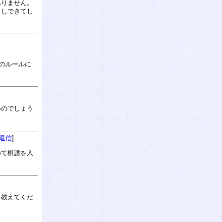
ありません。
もしできてし
のルールに
いのでしょう
返信
]
めて棋譜を入
を教えてくだ