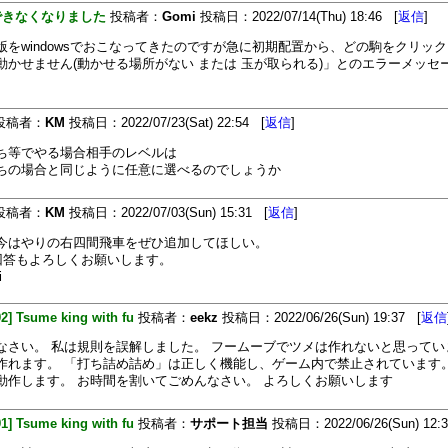
できなくなりました
投稿者：
Gomi
投稿日：2022/07/14(Thu) 18:46 [
返信
]
版をwindowsでおこなってきたのですが急に初期配置から、どの駒をクリッ
動かせません(動かせる場所がない または 玉が取られる)」とのエラーメッセ
投稿者：
KM
投稿日：2022/07/23(Sat) 22:54 [
返信
]
ち等でやる場合相手のレベルは
ちの場合と同じように任意に選べるのでしょうか
投稿者：
KM
投稿日：2022/07/03(Sun) 15:31 [
返信
]
今はやりの右四間飛車をぜひ追加してほしい。
の回答もよろしくお願いします。
i
92] Tsume king with fu
投稿者：
eekz
投稿日：2022/06/26(Sun) 19:37 [
返信
なさい。 私は規則を誤解しました。 フームーブでツメは作れないと思ってい
作れます。 「打ち詰め詰め」は正しく機能し、ゲーム内で禁止されています。
動作します。 お時間を割いてごめんなさい。 よろしくお願いします
91] Tsume king with fu
投稿者：
サポート担当
投稿日：2022/06/26(Sun) 12: