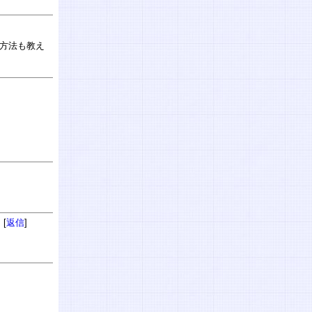
む方法も教え
 [
返信
]