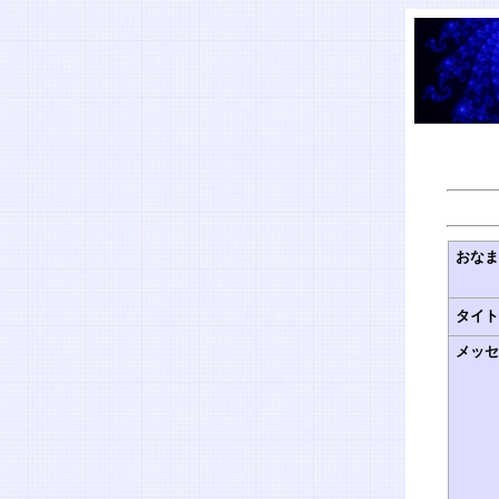
おな
タイ
メッ