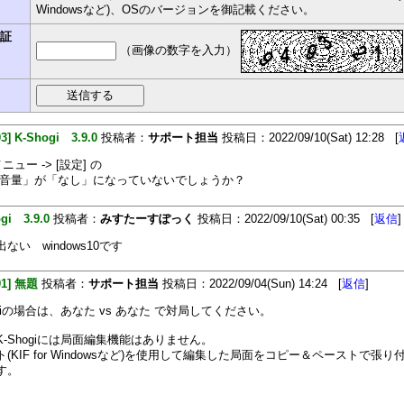
Windowsなど)、OSのバージョンを御記載ください。
認証
（画像の数字を入力）
03] K-Shogi 3.9.0
投稿者：
サポート担当
投稿日：2022/09/10(Sat) 12:28 [
ニュー -> [設定] の
 音量」が「なし」になっていないでしょうか？
gi 3.9.0
投稿者：
みすたーすぽっく
投稿日：2022/09/10(Sat) 00:35 [
返信
]
ない windows10です
01] 無題
投稿者：
サポート担当
投稿日：2022/09/04(Sun) 14:24 [
返信
]
ogiの場合は、あなた vs あなた で対局してください。
K-Shogiには局面編集機能はありません。
(KIF for Windowsなど)を使用して編集した局面をコピー＆ペーストで張
す。