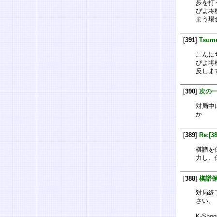
歩を打
ぴよ将
まう場
[
391
]
Tsume
こんに
ぴよ将
反しま
[
390
]
次の
対局中
か
[
389
]
Re:[
棋譜を
力し、
[
388
]
棋譜
対局終
さい。
K-Shog