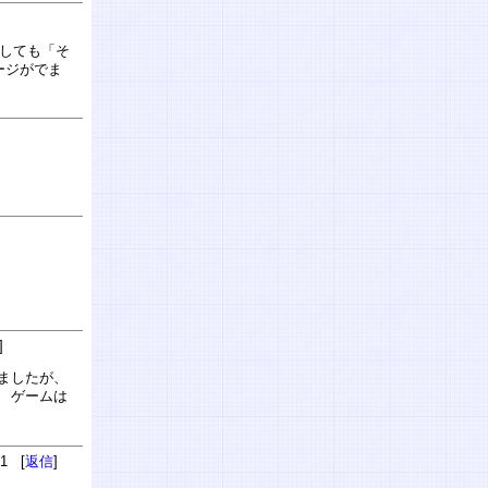
クしても「そ
ージがでま
]
ましたが、
 ゲームは
31 [
返信
]