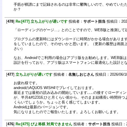
手筋が棋譜にまで記録されるのは非常に鬱陶しいので、やめていた
か？
[
478
]
Re:[477] 立ち上がりが遅いです
投稿者：
サポート担当
投稿日：2026/0
「ローディングのゲージ...」とのことですので、WEB版と推測し
プログラムの更新時にはダウンロードに時間がかかる場合がありま
をしていましたので、そのせいかと思います。（更新の履歴は画面
さい）
なお、Androidでご利用の場合はアプリ版をお勧めします。WEB版
設計を行っており、アプリ版はスマートフォンに最適化した設計と
[
477
]
立ち上がりが遅いです
投稿者：
名無しおじさん
投稿日：2026/06/18(
お疲れ様です。
androidのAQUOS WISH4でプレイしております。
最近までは最初の読み込みの開始しています､､､の後すぐローディ
が、半月&#12316;ひと月くらい前から、そのまま結構長い時間待つ
くらいでしょうか。ちょっと長く感じてしまいます。
Androidは最新のバージョンです。
気になりましたのでご報告いたします。よろしくお願いします。
[
476
]
Re:[475] ぴよ将棋 対局できません
投稿者：
サポート担当
投稿日：202