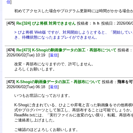
信
]
初めてアクセスした場合やプログラム更新時には時間がかかる場合
[
475
]
Re:[324] ぴよ将棋 対局できません
投稿者：
ｈｈ
投稿日：2026/06/08
> ぴよ将棋 Web版 ですが、対局開始しようとすると、「開始して
き、待機状態になったままプレイができません。
[
474
]
Re:[473] K-Shogiの駒画像データの加工・再頒布について
投稿者：
2026/06/02(Tue) 10:19 [
返信
]
改変・再頒布になりますので、許可しません。
よろしくお願いします。
[
473
]
K-Shogiの駒画像データの加工・再頒布について
投稿者：
飛車を可
2026/06/02(Tue) 06:18 [
返信
]
いつもお世話になっております。
K-Shogiに含まれている、ひよこや昇竜と言った駒画像をその他将棋
式やブログパーツとして加工し、再頒布することは可能でしょうか
ReadMe.txtには、「実行ファイルに改変のない限り、転載、再頒
ご連絡差し上げました。
ご確認のほどよろしくお願いします。