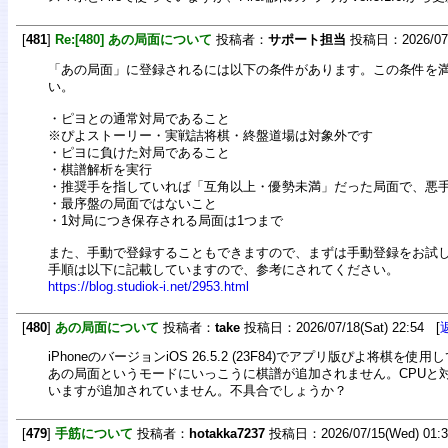
[
481
]
Re:[480] あの局面について
投稿者：
サポート担当
投稿日：2026/07/1
「あの局面」に登録されるには以下の条件があります。この条件を
い。
・ピヨとの通常対局であること
※ぴよストーリー・実戦詰将棋・終盤道場は対象外です
・ピヨに負けた対局であること
・棋譜解析を実行
・推奨手を指していれば「互角以上・優勢未満」だった局面で、悪
・最序盤の局面ではないこと
・1対局につき保存される局面は1つまで
また、手動で登録することもできますので、まずは手動登録をお試
手順は以下に記載していますので、参考にされてください。
https://blog.studiok-i.net/2953.html
[
480
]
あの局面について
投稿者：
take
投稿日：2026/07/18(Sat) 22:54 [
iPhoneのバージョンiOS 26.5.2 (23F84)でアプリ版ぴよ将棋を使
あの局面というモードにいっこうに棋譜が追加されません。CPUと
いますが追加されていません。不具合でしょうか？
[
479
]
手筋について
投稿者：
hotakka7237
投稿日：2026/07/15(Wed) 01: