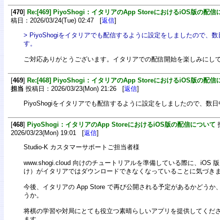
[
470
]
Re:[469] PiyoShogi：イタリアのApp StoreにおけるiOS版の配
稿日：2026/03/24(Tue) 02:47 [
返信
]
> PiyoShogiをイタリアでも配信するように設定をしましたので
す。
ご対応ありがとうございます。イタリアでの配信開始を楽しみにし
[
469
]
Re:[468] PiyoShogi：イタリアのApp StoreにおけるiOS版の配
担当
投稿日：2026/03/23(Mon) 21:26 [
返信
]
PiyoShogiをイタリアでも配信するように設定をしましたので、数
[
468
]
PiyoShogi：イタリアのApp StoreにおけるiOS版の配信について
2026/03/23(Mon) 19:01 [
返信
]
Studio-K カスタマーサポートご担当者様
www.shogi.cloud 向けのチュートリアルを準備している際に、iOS 版（i
け）がイタリアではダウンロードできなくなっていることに気づき
今後、イタリアの App Store で再び公開される予定があるかどう
うか。
将棋の学習や対局にとても役立つ素晴らしいアプリを提供してくだ
ます。