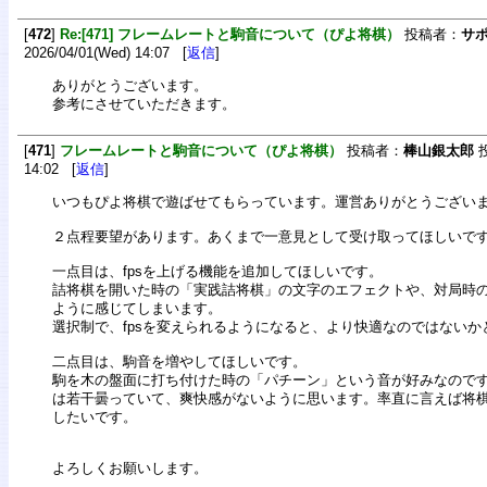
[
472
]
Re:[471] フレームレートと駒音について（ぴよ将棋）
投稿者：
サ
2026/04/01(Wed) 14:07 [
返信
]
ありがとうございます。
参考にさせていただきます。
[
471
]
フレームレートと駒音について（ぴよ将棋）
投稿者：
棒山銀太郎
投
14:02 [
返信
]
いつもぴよ将棋で遊ばせてもらっています。運営ありがとうござい
２点程要望があります。あくまで一意見として受け取ってほしいで
一点目は、fpsを上げる機能を追加してほしいです。
詰将棋を開いた時の「実践詰将棋」の文字のエフェクトや、対局時
ように感じてしまいます。
選択制で、fpsを変えられるようになると、より快適なのではないか
二点目は、駒音を増やしてほしいです。
駒を木の盤面に打ち付けた時の「パチーン」という音が好みなので
は若干曇っていて、爽快感がないように思います。率直に言えば将
したいです。
よろしくお願いします。