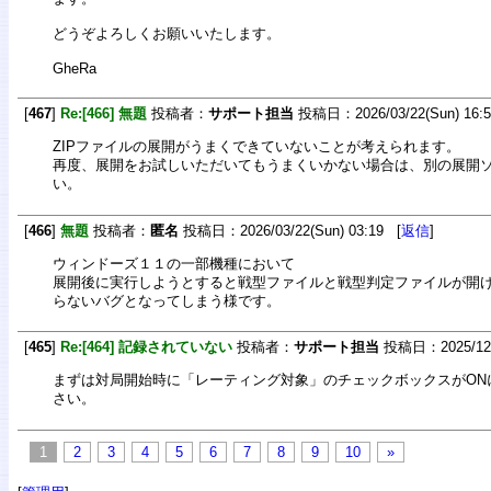
どうぞよろしくお願いいたします。
GheRa
[
467
]
Re:[466] 無題
投稿者：
サポート担当
投稿日：2026/03/22(Sun) 16:
ZIPファイルの展開がうまくできていないことが考えられます。
再度、展開をお試しいただいてもうまくいかない場合は、別の展開
い。
[
466
]
無題
投稿者：
匿名
投稿日：2026/03/22(Sun) 03:19 [
返信
]
ウィンドーズ１１の一部機種において
展開後に実行しようとすると戦型ファイルと戦型判定ファイルが開
らないバグとなってしまう様です。
[
465
]
Re:[464] 記録されていない
投稿者：
サポート担当
投稿日：2025/12/2
まずは対局開始時に「レーティング対象」のチェックボックスがON
さい。
1
2
3
4
5
6
7
8
9
10
»