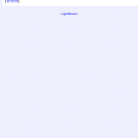
[
管理用
]
-
LightBoard
-