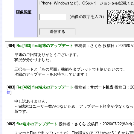
iPhone, Windowsなど)、OSのバージョンを御記載
画像認証
（画像の数字を入力）
[
484
]
Re:[483] fire端末のアップデート
投稿者：
さくら
投稿日：2026/07/23
早速のご回答ありがとうございます。
状況が分かりました。
三択モードと「あの局面」機能をタブレットでも使いたいので、
次回のアップデートをお待ちしています！
[
483
]
Re:[482] fire端末のアップデート
投稿者：
サポート担当
投稿日：2026/
信
]
申し訳ありません。
Fire端末はユーザー数が少ないため、アップデート頻度が少なくなっていま
版です。
[
482
]
fire端末のアップデート
投稿者：
さくら
投稿日：2026/07/22(Wed) 2
スマホとFireで使っていますが、Fire端末のアプリがver.5.1.6.