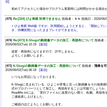
信
]
初めてアクセスした場合やプログラム更新時には時間がかかる場合
[
475
]
Re:[324] ぴよ将棋 対局できません
投稿者：
ｈｈ
投稿日：2026/06/08
> ぴよ将棋 Web版 ですが、対局開始しようとすると、「開始して
き、待機状態になったままプレイができません。
[
474
]
Re:[473] K-Shogiの駒画像データの加工・再頒布について
投稿者：
2026/06/02(Tue) 10:19 [
返信
]
改変・再頒布になりますので、許可しません。
よろしくお願いします。
[
473
]
K-Shogiの駒画像データの加工・再頒布について
投稿者：
飛車を可
2026/06/02(Tue) 06:18 [
返信
]
いつもお世話になっております。
K-Shogiに含まれている、ひよこや昇竜と言った駒画像をその他将棋
式やブログパーツとして加工し、再頒布することは可能でしょうか
ReadMe.txtには、「実行ファイルに改変のない限り、転載、再頒
ご連絡差し上げました。
ご確認のほどよろしくお願いします。