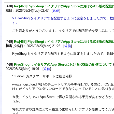
[
470
]
Re:[469] PiyoShogi：イタリアのApp StoreにおけるiOS版の配
稿日：2026/03/24(Tue) 02:47 [
返信
]
> PiyoShogiをイタリアでも配信するように設定をしましたので
す。
ご対応ありがとうございます。イタリアでの配信開始を楽しみにし
[
469
]
Re:[468] PiyoShogi：イタリアのApp StoreにおけるiOS版の配
担当
投稿日：2026/03/23(Mon) 21:26 [
返信
]
PiyoShogiをイタリアでも配信するように設定をしましたので、数
[
468
]
PiyoShogi：イタリアのApp StoreにおけるiOS版の配信について
2026/03/23(Mon) 19:01 [
返信
]
Studio-K カスタマーサポートご担当者様
www.shogi.cloud 向けのチュートリアルを準備している際に、iOS 版（i
け）がイタリアではダウンロードできなくなっていることに気づき
今後、イタリアの App Store で再び公開される予定があるかどう
うか。
将棋の学習や対局にとても役立つ素晴らしいアプリを提供してくだ
ます。