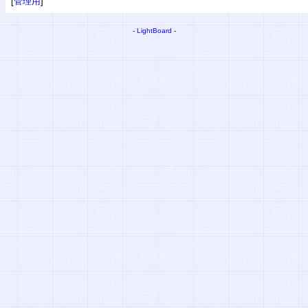
[
管理用
]
-
LightBoard
-