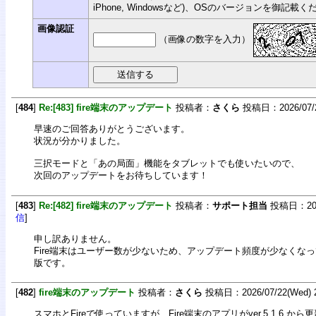
iPhone, Windowsなど)、OSのバージョンを御記載
画像認証
（画像の数字を入力）
[
484
]
Re:[483] fire端末のアップデート
投稿者：
さくら
投稿日：2026/07/23
早速のご回答ありがとうございます。
状況が分かりました。
三択モードと「あの局面」機能をタブレットでも使いたいので、
次回のアップデートをお待ちしています！
[
483
]
Re:[482] fire端末のアップデート
投稿者：
サポート担当
投稿日：2026/
信
]
申し訳ありません。
Fire端末はユーザー数が少ないため、アップデート頻度が少なくなっていま
版です。
[
482
]
fire端末のアップデート
投稿者：
さくら
投稿日：2026/07/22(Wed) 2
スマホとFireで使っていますが、Fire端末のアプリがver.5.1.6.