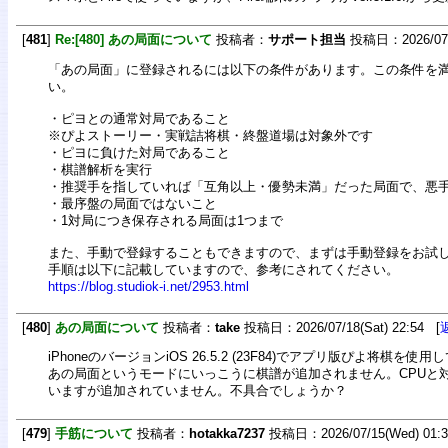
[
481
]
Re:[480] あの局面について
投稿者：
サポート担当
投稿日：2026/07/1
「あの局面」に登録されるには以下の条件があります。この条件を
い。
・ピヨとの通常対局であること
※ぴよストーリー・実戦詰将棋・終盤道場は対象外です
・ピヨに負けた対局であること
・棋譜解析を実行
・推奨手を指していれば「互角以上・優勢未満」だった局面で、悪
・最序盤の局面ではないこと
・1対局につき保存される局面は1つまで
また、手動で登録することもできますので、まずは手動登録をお試
手順は以下に記載していますので、参考にされてください。
https://blog.studiok-i.net/2953.html
[
480
]
あの局面について
投稿者：
take
投稿日：2026/07/18(Sat) 22:54 [
iPhoneのバージョンiOS 26.5.2 (23F84)でアプリ版ぴよ将棋を使
あの局面というモードにいっこうに棋譜が追加されません。CPUと
いますが追加されていません。不具合でしょうか？
[
479
]
手筋について
投稿者：
hotakka7237
投稿日：2026/07/15(Wed) 01: