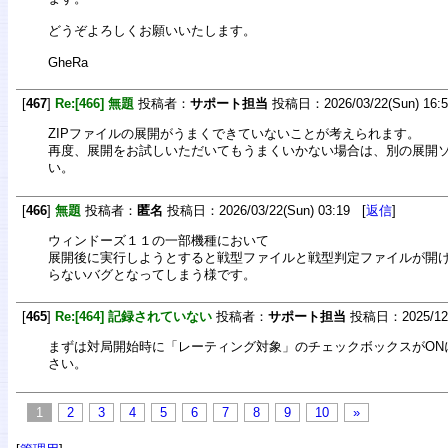
どうぞよろしくお願いいたします。
GheRa
[
467
]
Re:[466] 無題
投稿者：
サポート担当
投稿日：2026/03/22(Sun) 16:
ZIPファイルの展開がうまくできていないことが考えられます。
再度、展開をお試しいただいてもうまくいかない場合は、別の展開
い。
[
466
]
無題
投稿者：
匿名
投稿日：2026/03/22(Sun) 03:19 [
返信
]
ウィンドーズ１１の一部機種において
展開後に実行しようとすると戦型ファイルと戦型判定ファイルが開
らないバグとなってしまう様です。
[
465
]
Re:[464] 記録されていない
投稿者：
サポート担当
投稿日：2025/12/2
まずは対局開始時に「レーティング対象」のチェックボックスがON
さい。
1
2
3
4
5
6
7
8
9
10
»