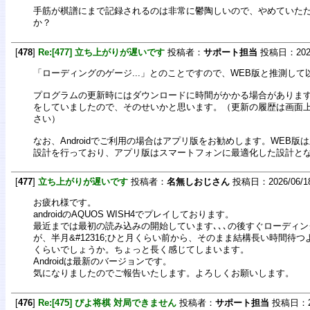
手筋が棋譜にまで記録されるのは非常に鬱陶しいので、やめていた
か？
[
478
]
Re:[477] 立ち上がりが遅いです
投稿者：
サポート担当
投稿日：2026/0
「ローディングのゲージ...」とのことですので、WEB版と推測し
プログラムの更新時にはダウンロードに時間がかかる場合がありま
をしていましたので、そのせいかと思います。（更新の履歴は画面
さい）
なお、Androidでご利用の場合はアプリ版をお勧めします。WEB版
設計を行っており、アプリ版はスマートフォンに最適化した設計と
[
477
]
立ち上がりが遅いです
投稿者：
名無しおじさん
投稿日：2026/06/18(
お疲れ様です。
androidのAQUOS WISH4でプレイしております。
最近までは最初の読み込みの開始しています､､､の後すぐローディ
が、半月&#12316;ひと月くらい前から、そのまま結構長い時間待つ
くらいでしょうか。ちょっと長く感じてしまいます。
Androidは最新のバージョンです。
気になりましたのでご報告いたします。よろしくお願いします。
[
476
]
Re:[475] ぴよ将棋 対局できません
投稿者：
サポート担当
投稿日：202