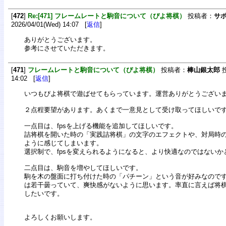
[
472
]
Re:[471] フレームレートと駒音について（ぴよ将棋）
投稿者：
サ
2026/04/01(Wed) 14:07 [
返信
]
ありがとうございます。
参考にさせていただきます。
[
471
]
フレームレートと駒音について（ぴよ将棋）
投稿者：
棒山銀太郎
投
14:02 [
返信
]
いつもぴよ将棋で遊ばせてもらっています。運営ありがとうござい
２点程要望があります。あくまで一意見として受け取ってほしいで
一点目は、fpsを上げる機能を追加してほしいです。
詰将棋を開いた時の「実践詰将棋」の文字のエフェクトや、対局時
ように感じてしまいます。
選択制で、fpsを変えられるようになると、より快適なのではないか
二点目は、駒音を増やしてほしいです。
駒を木の盤面に打ち付けた時の「パチーン」という音が好みなので
は若干曇っていて、爽快感がないように思います。率直に言えば将
したいです。
よろしくお願いします。