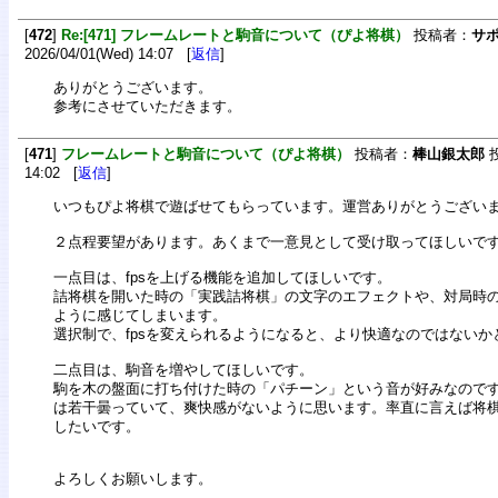
[
472
]
Re:[471] フレームレートと駒音について（ぴよ将棋）
投稿者：
サ
2026/04/01(Wed) 14:07 [
返信
]
ありがとうございます。
参考にさせていただきます。
[
471
]
フレームレートと駒音について（ぴよ将棋）
投稿者：
棒山銀太郎
投
14:02 [
返信
]
いつもぴよ将棋で遊ばせてもらっています。運営ありがとうござい
２点程要望があります。あくまで一意見として受け取ってほしいで
一点目は、fpsを上げる機能を追加してほしいです。
詰将棋を開いた時の「実践詰将棋」の文字のエフェクトや、対局時
ように感じてしまいます。
選択制で、fpsを変えられるようになると、より快適なのではないか
二点目は、駒音を増やしてほしいです。
駒を木の盤面に打ち付けた時の「パチーン」という音が好みなので
は若干曇っていて、爽快感がないように思います。率直に言えば将
したいです。
よろしくお願いします。