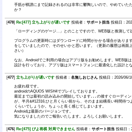
手筋が棋譜にまで記録されるのは非常に鬱陶しいので、やめていた
か？
[
478
]
Re:[477] 立ち上がりが遅いです
投稿者：
サポート担当
投稿日：2026/0
「ローディングのゲージ...」とのことですので、WEB版と推測し
プログラムの更新時にはダウンロードに時間がかかる場合がありま
をしていましたので、そのせいかと思います。（更新の履歴は画面
さい）
なお、Androidでご利用の場合はアプリ版をお勧めします。WEB版
設計を行っており、アプリ版はスマートフォンに最適化した設計と
[
477
]
立ち上がりが遅いです
投稿者：
名無しおじさん
投稿日：2026/06/18(
お疲れ様です。
androidのAQUOS WISH4でプレイしております。
最近までは最初の読み込みの開始しています､､､の後すぐローディ
が、半月&#12316;ひと月くらい前から、そのまま結構長い時間待つ
くらいでしょうか。ちょっと長く感じてしまいます。
Androidは最新のバージョンです。
気になりましたのでご報告いたします。よろしくお願いします。
[
476
]
Re:[475] ぴよ将棋 対局できません
投稿者：
サポート担当
投稿日：202