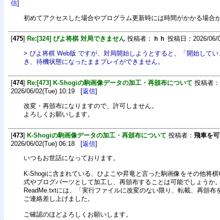
信
]
初めてアクセスした場合やプログラム更新時には時間がかかる場合
[
475
]
Re:[324] ぴよ将棋 対局できません
投稿者：
ｈｈ
投稿日：2026/06/08
> ぴよ将棋 Web版 ですが、対局開始しようとすると、「開始して
き、待機状態になったままプレイができません。
[
474
]
Re:[473] K-Shogiの駒画像データの加工・再頒布について
投稿者：
2026/06/02(Tue) 10:19 [
返信
]
改変・再頒布になりますので、許可しません。
よろしくお願いします。
[
473
]
K-Shogiの駒画像データの加工・再頒布について
投稿者：
飛車を可
2026/06/02(Tue) 06:18 [
返信
]
いつもお世話になっております。
K-Shogiに含まれている、ひよこや昇竜と言った駒画像をその他将棋
式やブログパーツとして加工し、再頒布することは可能でしょうか
ReadMe.txtには、「実行ファイルに改変のない限り、転載、再頒
ご連絡差し上げました。
ご確認のほどよろしくお願いします。