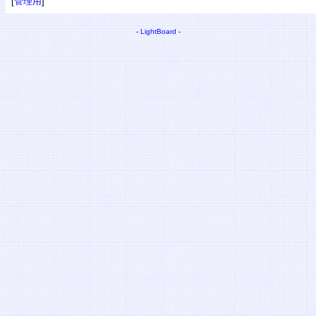
[
管理用
]
-
LightBoard
-