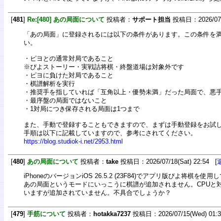
[
481
]
Re:[480] あの局面について
投稿者：
サポート担当
投稿日：2026/07/1
「あの局面」に登録されるには以下の条件があります。この条件を
い。
・ピヨとの通常対局であること
※ぴよストーリー・実戦詰将棋・終盤道場は対象外です
・ピヨに負けた対局であること
・棋譜解析を実行
・推奨手を指していれば「互角以上・優勢未満」だった局面で、悪
・最序盤の局面ではないこと
・1対局につき保存される局面は1つまで
また、手動で登録することもできますので、まずは手動登録をお試
手順は以下に記載していますので、参考にされてください。
https://blog.studiok-i.net/2953.html
[
480
]
あの局面について
投稿者：
take
投稿日：2026/07/18(Sat) 22:54 [
iPhoneのバージョンiOS 26.5.2 (23F84)でアプリ版ぴよ将棋を使
あの局面というモードにいっこうに棋譜が追加されません。CPUと
いますが追加されていません。不具合でしょうか？
[
479
]
手筋について
投稿者：
hotakka7237
投稿日：2026/07/15(Wed) 01: