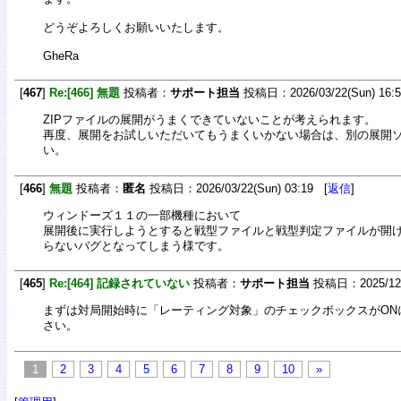
どうぞよろしくお願いいたします。
GheRa
[
467
]
Re:[466] 無題
投稿者：
サポート担当
投稿日：2026/03/22(Sun) 16:
ZIPファイルの展開がうまくできていないことが考えられます。
再度、展開をお試しいただいてもうまくいかない場合は、別の展開
い。
[
466
]
無題
投稿者：
匿名
投稿日：2026/03/22(Sun) 03:19 [
返信
]
ウィンドーズ１１の一部機種において
展開後に実行しようとすると戦型ファイルと戦型判定ファイルが開
らないバグとなってしまう様です。
[
465
]
Re:[464] 記録されていない
投稿者：
サポート担当
投稿日：2025/12/2
まずは対局開始時に「レーティング対象」のチェックボックスがON
さい。
1
2
3
4
5
6
7
8
9
10
»