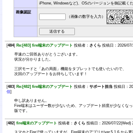
iPhone, Windowsなど)、OSのバージョンを御記載
画像認証
（画像の数字を入力）
[
484
]
Re:[483] fire端末のアップデート
投稿者：
さくら
投稿日：2026/07/23
早速のご回答ありがとうございます。
状況が分かりました。
三択モードと「あの局面」機能をタブレットでも使いたいので、
次回のアップデートをお待ちしています！
[
483
]
Re:[482] fire端末のアップデート
投稿者：
サポート担当
投稿日：2026/
信
]
申し訳ありません。
Fire端末はユーザー数が少ないため、アップデート頻度が少なくなっていま
版です。
[
482
]
fire端末のアップデート
投稿者：
さくら
投稿日：2026/07/22(Wed) 2
スマホとFireで使っていますが、Fire端末のアプリがver.5.1.6.