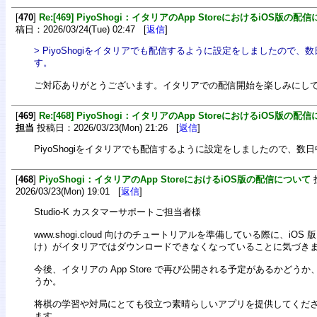
[
470
]
Re:[469] PiyoShogi：イタリアのApp StoreにおけるiOS版の配
稿日：2026/03/24(Tue) 02:47 [
返信
]
> PiyoShogiをイタリアでも配信するように設定をしましたので
す。
ご対応ありがとうございます。イタリアでの配信開始を楽しみにし
[
469
]
Re:[468] PiyoShogi：イタリアのApp StoreにおけるiOS版の配
担当
投稿日：2026/03/23(Mon) 21:26 [
返信
]
PiyoShogiをイタリアでも配信するように設定をしましたので、数
[
468
]
PiyoShogi：イタリアのApp StoreにおけるiOS版の配信について
2026/03/23(Mon) 19:01 [
返信
]
Studio-K カスタマーサポートご担当者様
www.shogi.cloud 向けのチュートリアルを準備している際に、iOS 版（i
け）がイタリアではダウンロードできなくなっていることに気づき
今後、イタリアの App Store で再び公開される予定があるかどう
うか。
将棋の学習や対局にとても役立つ素晴らしいアプリを提供してくだ
ます。