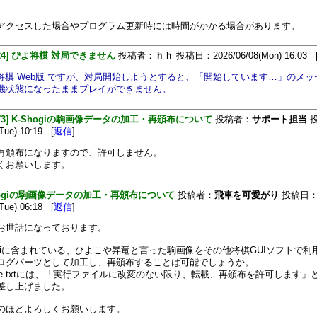
アクセスした場合やプログラム更新時には時間がかかる場合があります。
[324] ぴよ将棋 対局できません
投稿者：
ｈｈ
投稿日：2026/06/08(Mon) 16:03 
よ将棋 Web版 ですが、対局開始しようとすると、「開始しています…」のメ
機状態になったままプレイができません。
[473] K-Shogiの駒画像データの加工・再頒布について
投稿者：
サポート担当
投
Tue) 10:19 [
返信
]
再頒布になりますので、許可しません。
くお願いします。
hogiの駒画像データの加工・再頒布について
投稿者：
飛車を可愛がり
投稿日
Tue) 06:18 [
返信
]
お世話になっております。
hogiに含まれている、ひよこや昇竜と言った駒画像をその他将棋GUIソフトで利
ログパーツとして加工し、再頒布することは可能でしょうか。
dMe.txtには、「実行ファイルに改変のない限り、転載、再頒布を許可します」
差し上げました。
のほどよろしくお願いします。