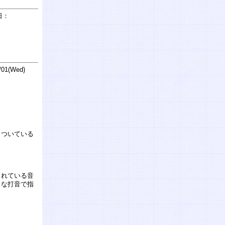
日：
01(Wed)
クついている
されている音
うな打音で指