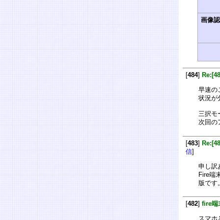
画像
[
484
]
Re:[
早速の
状況が
三択モ
次回の
[
483
]
Re:[
信
]
申し訳
Fire
版です
[
482
]
fir
スマホと