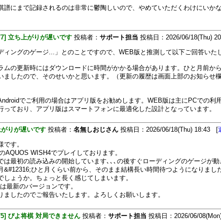
棋譜にまで記録されるのは非常に鬱陶しいので、やめていただくわけにいか
[477] 立ち上がりが遅いです
投稿者：
サポート担当
投稿日：2026/06/18(Thu) 20
ディングのゲージ...」とのことですので、WEB版と推測して以下ご回答いた
ラムの更新時にはダウンロードに時間がかかる場合があります。ひと月前か
いましたので、そのせいかと思います。（更新の履歴は画面上部のお知らせ
Androidでご利用の場合はアプリ版をお勧めします。WEB版は主にPCでの利
行っており、アプリ版はスマートフォンに最適化した設計となっています。
上がりが遅いです
投稿者：
名無しおじさん
投稿日：2026/06/18(Thu) 18:43 [
様です。
oidのAQUOS WISH4でプレイしております。
では最初の読み込みの開始しています､､､の後すぐローディングのゲージが動
月&#12316;ひと月くらい前から、そのまま結構長い時間待つようになりました
でしょうか。ちょっと長く感じてしまいます。
oidは最新のバージョンです。
りましたのでご報告いたします。よろしくお願いします。
[475] ぴよ将棋 対局できません
投稿者：
サポート担当
投稿日：2026/06/08(Mon)