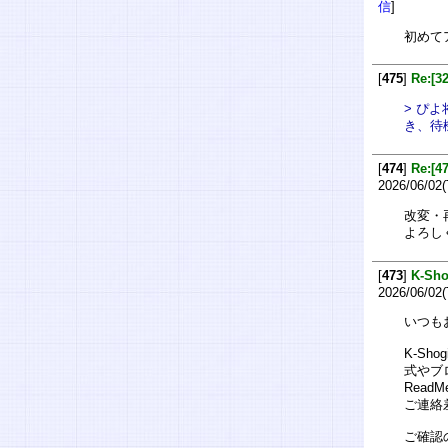
信
]
初めて
[
475
]
Re:
> ぴ
き、待
[
474
]
Re:
2026/06/02(
改変・
よろし
[
473
]
K-S
2026/06/02(
いつも
K-S
式やブ
Rea
ご連絡
ご確認