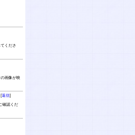
みてくださ
マの画像が映
[
返信
]
ご確認くだ