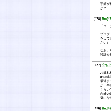
手筋が
か？
[
478
]
Re:
「ロー
プログ
をして
さい）
なお、
設計を
[
477
]
立ち
お疲れ
andr
最近ま
が、半
くらい
Andr
気にな
[
476
]
Re: