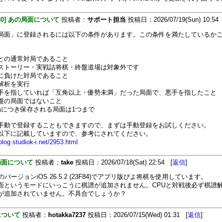
480] あの局面について
投稿者：
サポート担当
投稿日：2026/07/19(Sun) 10:54
局面」に登録されるには以下の条件があります。この条件を満たしているか
との通常対局であること
ストーリー・実戦詰将棋・終盤道場は対象外です
に負けた対局であること
解析を実行
手を指していれば「互角以上・優勢未満」だった局面で、悪手を指したこと
盤の局面ではないこと
局につき保存される局面は1つまで
手動で登録することもできますので、まずは手動登録をお試しください。
以下に記載していますので、参考にされてください。
/blog.studiok-i.net/2953.html
局面について
投稿者：
take
投稿日：2026/07/18(Sat) 22:54 [
返信
]
neのバージョンiOS 26.5.2 (23F84)でアプリ版ぴよ将棋を使用しています。
面というモードにいっこうに棋譜が追加されません。CPUと対戦後必ず棋譜
が追加されていません。不具合でしょうか？
について
投稿者：
hotakka7237
投稿日：2026/07/15(Wed) 01:31 [
返信
]