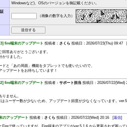
Windowsなど)、OSのバージョンを御記載ください。
認証
（画像の数字を入力）
483] fire端末のアップデート
投稿者：
さくら
投稿日：2026/07/23(Thu) 09:47 
ご回答ありがとうございます。
分かりました。
ードと「あの局面」機能をタブレットでも使いたいので、
アップデートをお待ちしています！
482] fire端末のアップデート
投稿者：
サポート担当
投稿日：2026/07/22(Wed) 2
ありません。
端末はユーザー数が少ないため、アップデート頻度が少なくなっています。ver.5.
。
e端末のアップデート
投稿者：
さくら
投稿日：2026/07/22(Wed) 20:16 [
返信
]
Fireで使っていますが、Fire端末のアプリがver.5.1.6.から更新されず困っ