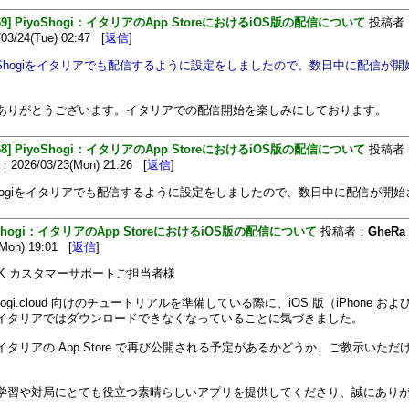
469] PiyoShogi：イタリアのApp StoreにおけるiOS版の配信について
投稿者
3/24(Tue) 02:47 [
返信
]
iyoShogiをイタリアでも配信するように設定をしましたので、数日中に配信が
ありがとうございます。イタリアでの配信開始を楽しみにしております。
468] PiyoShogi：イタリアのApp StoreにおけるiOS版の配信について
投稿者
026/03/23(Mon) 21:26 [
返信
]
oShogiをイタリアでも配信するように設定をしましたので、数日中に配信が開
oShogi：イタリアのApp StoreにおけるiOS版の配信について
投稿者：
GheRa
(Mon) 19:01 [
返信
]
io-K カスタマーサポートご担当者様
shogi.cloud 向けのチュートリアルを準備している際に、iOS 版（iPhone および 
イタリアではダウンロードできなくなっていることに気づきました。
イタリアの App Store で再び公開される予定があるかどうか、ご教示いただ
学習や対局にとても役立つ素晴らしいアプリを提供してくださり、誠にあり