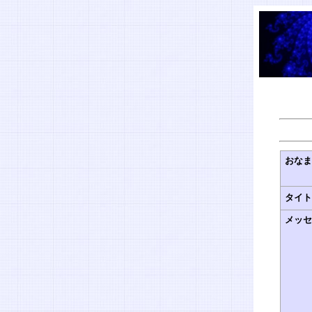
おな
タイ
メッ