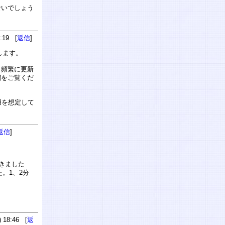
ないでしょう
:19 [
返信
]
します。
ら頻繁に更新
欄をご覧くだ
用を想定して
返信
]
きました
。1、2分
 18:46 [
返