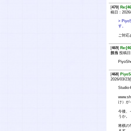
[
470
]
Re:[
稿日：2026/0
> P
す。
ご対応
[
469
]
Re:[
担当
投稿日：2
Piy
[
468
]
Piy
2026/03/23
Stud
www.
け）が
今後、
うか。
将棋の
ます。