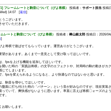
[471] フレームレートと駒音について（ぴよ将棋）
投稿者：
サポート担当
投稿
(Wed) 14:07 [
返信
]
とうございます。
させていただきます。
ームレートと駒音について（ぴよ将棋）
投稿者：
棒山銀太郎
投稿日：2026/04/
信
]
ぴよ将棋で遊ばせてもらっています。運営ありがとうございます。
要望があります。あくまで一意見として受け取ってほしいです。
は、fpsを上げる機能を追加してほしいです。
を開いた時の「実践詰将棋」の文字のエフェクトや、対局時の駒の動きがカ
感じてしまいます。
で、fpsを変えられるようになると、より快適なのではないかと思います。
は、駒音を増やしてほしいです。
の盤面に打ち付けた時の「パチーン」という音が好みなのですが、現在実装
曇っていて、爽快感がないように思います。率直に言えば将棋〇ォーズのよ
です。
くお願いします。