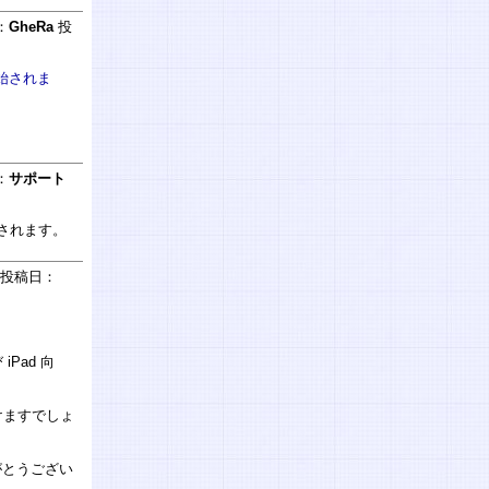
：
GheRa
投
開始されま
：
サポート
始されます。
投稿日：
iPad 向
けますでしょ
がとうござい