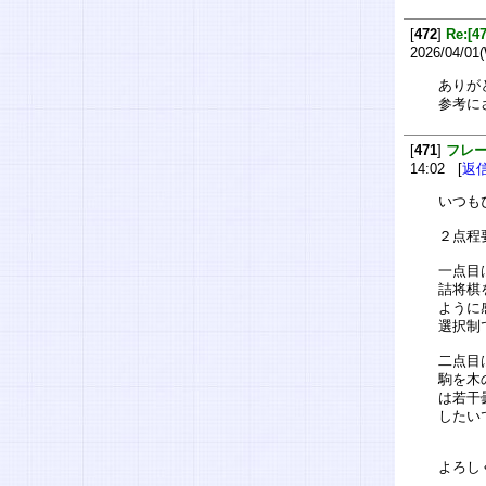
[
472
]
Re:
2026/04/01
ありが
参考に
[
471
]
フレ
14:02 [
返
いつも
２点程
一点目
詰将棋
ように
選択制
二点目
駒を木
は若干
したい
よろし