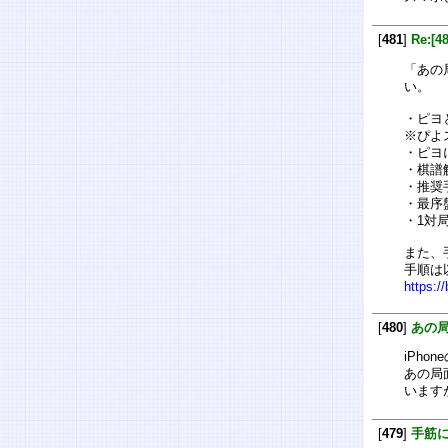
[
481
]
Re:[
「あの
い。
・ピヨ
※ぴよ
・ピヨ
・棋譜
・推奨
・最序
・1対
また、
手順は
https:/
[
480
]
あの
iPho
あの局
います
[
479
]
手筋