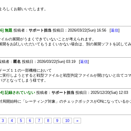
よろしくお願いいたします。
66] 無題
投稿者：
サポート担当
投稿日：2026/03/22(Sun) 16:56 [
返信
]
ファイルの展開がうまくできていないことが考えられます。
展開をお試しいただいてもうまくいかない場合は、別の展開ソフトを試して
投稿者：
匿名
投稿日：2026/03/22(Sun) 03:19 [
返信
]
ドーズ１１の一部機種において
に実行しようとすると戦型ファイルと戦型判定ファイルが開けないと出てコ
バグとなってしまう様です。
464] 記録されていない
投稿者：
サポート担当
投稿日：2025/12/20(Sat) 12:03 
対局開始時に「レーティング対象」のチェックボックスがONになっているか
3
4
5
6
7
8
9
10
»