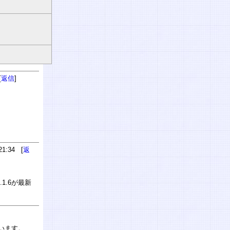
[
返信
]
1:34 [
返
1.6が最新
ています。