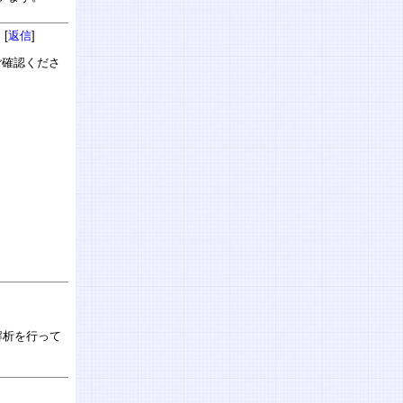
 [
返信
]
ご確認くださ
解析を行って