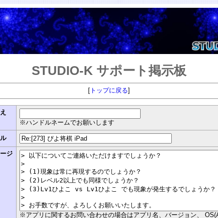
STUDIO-K サポート掲示板
[
トップに戻る
]
まえ
※ハンドルネームでお願いします
トル
セージ
※アプリに関するお問い合わせの場合はアプリ名、バージョン、 OS(Androi