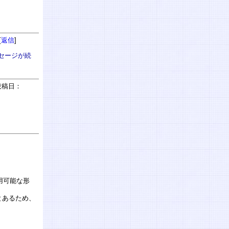
[
返信
]
ッセージが続
稿日：
：
用可能な形
とあるため、