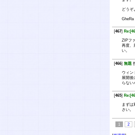
どうぞ
GheRa
[
467
]
Re:[4
ZIP
再度、
い。
[
466
]
無題
ウィン
展開後
らない
[
465
]
Re:[
まずは
さい。
1
2