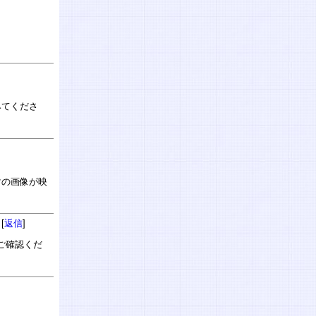
みてくださ
マの画像が映
[
返信
]
ご確認くだ