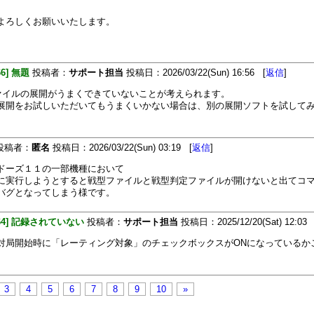
よろしくお願いいたします。
66] 無題
投稿者：
サポート担当
投稿日：2026/03/22(Sun) 16:56 [
返信
]
ファイルの展開がうまくできていないことが考えられます。
展開をお試しいただいてもうまくいかない場合は、別の展開ソフトを試して
投稿者：
匿名
投稿日：2026/03/22(Sun) 03:19 [
返信
]
ドーズ１１の一部機種において
に実行しようとすると戦型ファイルと戦型判定ファイルが開けないと出てコ
バグとなってしまう様です。
464] 記録されていない
投稿者：
サポート担当
投稿日：2025/12/20(Sat) 12:03 
対局開始時に「レーティング対象」のチェックボックスがONになっているか
3
4
5
6
7
8
9
10
»