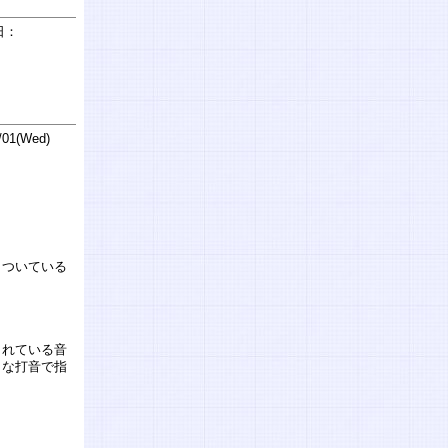
日：
01(Wed)
クついている
されている音
うな打音で指