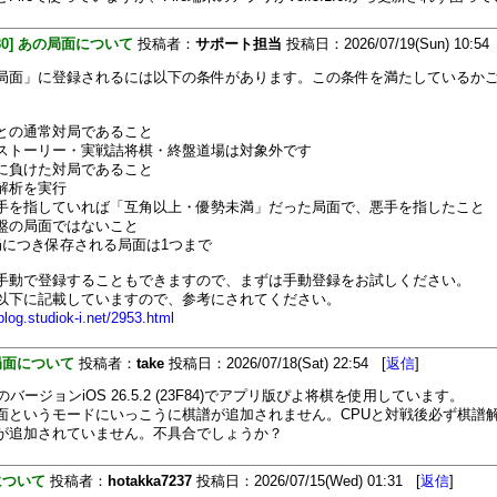
480] あの局面について
投稿者：
サポート担当
投稿日：2026/07/19(Sun) 10:54
局面」に登録されるには以下の条件があります。この条件を満たしているか
との通常対局であること
ストーリー・実戦詰将棋・終盤道場は対象外です
に負けた対局であること
解析を実行
手を指していれば「互角以上・優勢未満」だった局面で、悪手を指したこと
盤の局面ではないこと
局につき保存される局面は1つまで
手動で登録することもできますので、まずは手動登録をお試しください。
以下に記載していますので、参考にされてください。
/blog.studiok-i.net/2953.html
局面について
投稿者：
take
投稿日：2026/07/18(Sat) 22:54 [
返信
]
neのバージョンiOS 26.5.2 (23F84)でアプリ版ぴよ将棋を使用しています。
面というモードにいっこうに棋譜が追加されません。CPUと対戦後必ず棋譜
が追加されていません。不具合でしょうか？
について
投稿者：
hotakka7237
投稿日：2026/07/15(Wed) 01:31 [
返信
]