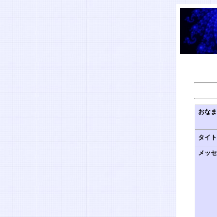
おな
タイ
メッ