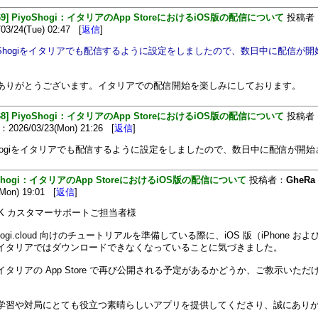
469] PiyoShogi：イタリアのApp StoreにおけるiOS版の配信について
投稿者
3/24(Tue) 02:47 [
返信
]
iyoShogiをイタリアでも配信するように設定をしましたので、数日中に配信が
ありがとうございます。イタリアでの配信開始を楽しみにしております。
468] PiyoShogi：イタリアのApp StoreにおけるiOS版の配信について
投稿者
026/03/23(Mon) 21:26 [
返信
]
oShogiをイタリアでも配信するように設定をしましたので、数日中に配信が開
oShogi：イタリアのApp StoreにおけるiOS版の配信について
投稿者：
GheRa
(Mon) 19:01 [
返信
]
io-K カスタマーサポートご担当者様
shogi.cloud 向けのチュートリアルを準備している際に、iOS 版（iPhone および 
イタリアではダウンロードできなくなっていることに気づきました。
イタリアの App Store で再び公開される予定があるかどうか、ご教示いただ
学習や対局にとても役立つ素晴らしいアプリを提供してくださり、誠にあり