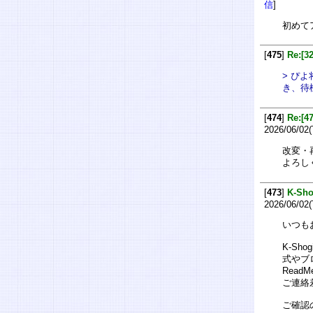
信
]
初めて
[
475
]
Re:
> ぴ
き、待
[
474
]
Re:
2026/06/02(
改変・
よろし
[
473
]
K-S
2026/06/02(
いつも
K-S
式やブ
Rea
ご連絡
ご確認