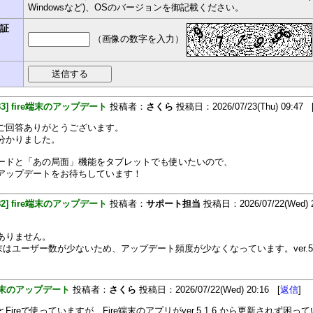
Windowsなど)、OSのバージョンを御記載ください。
認証
（画像の数字を入力）
483] fire端末のアップデート
投稿者：
さくら
投稿日：2026/07/23(Thu) 09:47 
ご回答ありがとうございます。
分かりました。
ードと「あの局面」機能をタブレットでも使いたいので、
アップデートをお待ちしています！
482] fire端末のアップデート
投稿者：
サポート担当
投稿日：2026/07/22(Wed) 2
ありません。
端末はユーザー数が少ないため、アップデート頻度が少なくなっています。ver.5.
。
e端末のアップデート
投稿者：
さくら
投稿日：2026/07/22(Wed) 20:16 [
返信
]
Fireで使っていますが、Fire端末のアプリがver.5.1.6.から更新されず困っ