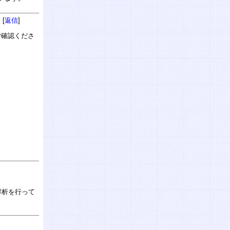
 [
返信
]
ご確認くださ
解析を行って