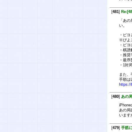
[
481
]
Re:[
「あの
い。
・ピヨ
※ぴよ
・ピヨ
・棋譜
・推奨
・最序
・1対
また、
手順は
https:/
[
480
]
あの
iPho
あの局
います
[
479
]
手筋