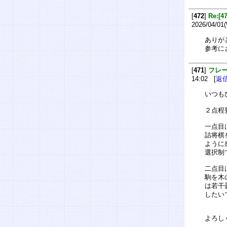
[
472
]
Re:
2026/04/01
ありが
参考に
[
471
]
フレ
14:02 [
返
いつも
２点程
一点目
詰将棋
ように
選択制
二点目
駒を木
は若干
したい
よろし