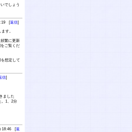
ないでしょう
:19 [
返信
]
します。
ら頻繁に更新
欄をご覧くだ
用を想定して
返信
]
きました
。1、2分
 18:46 [
返