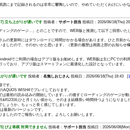
棋譜にまで記録されるのは非常に鬱陶しいので、やめていただくわけにいか
[477] 立ち上がりが遅いです
投稿者：
サポート担当
投稿日：2026/06/18(Thu) 20
ディングのゲージ...」とのことですので、WEB版と推測して以下ご回答いた
ラムの更新時にはダウンロードに時間がかかる場合があります。ひと月前か
いましたので、そのせいかと思います。（更新の履歴は画面上部のお知らせ
Androidでご利用の場合はアプリ版をお勧めします。WEB版は主にPCでの利
行っており、アプリ版はスマートフォンに最適化した設計となっています。
上がりが遅いです
投稿者：
名無しおじさん
投稿日：2026/06/18(Thu) 18:43 [
様です。
oidのAQUOS WISH4でプレイしております。
では最初の読み込みの開始しています､､､の後すぐローディングのゲージが動
月&#12316;ひと月くらい前から、そのまま結構長い時間待つようになりました
でしょうか。ちょっと長く感じてしまいます。
oidは最新のバージョンです。
りましたのでご報告いたします。よろしくお願いします。
[475] ぴよ将棋 対局できません
投稿者：
サポート担当
投稿日：2026/06/08(Mon)