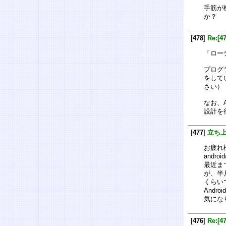
手筋が
か？
[
478
]
Re:
「ロー
プログ
をして
さい）
なお、
設計を
[
477
]
立ち
お疲れ
andr
最近ま
が、半
くらい
Andr
気にな
[
476
]
Re: