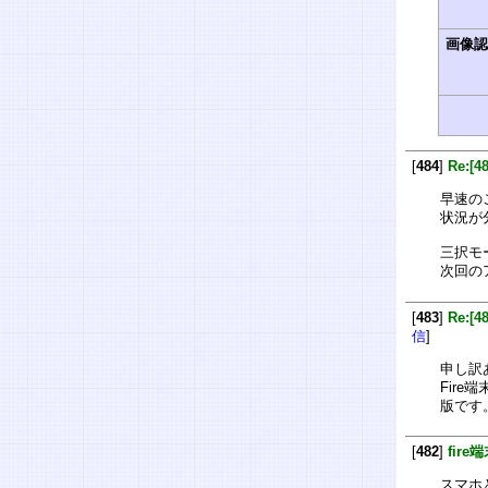
画像
[
484
]
Re:[
早速の
状況が
三択モ
次回の
[
483
]
Re:[
信
]
申し訳
Fire
版です
[
482
]
fir
スマホと