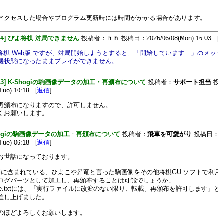
アクセスした場合やプログラム更新時には時間がかかる場合があります。
[324] ぴよ将棋 対局できません
投稿者：
ｈｈ
投稿日：2026/06/08(Mon) 16:03 
よ将棋 Web版 ですが、対局開始しようとすると、「開始しています…」のメ
機状態になったままプレイができません。
[473] K-Shogiの駒画像データの加工・再頒布について
投稿者：
サポート担当
投
Tue) 10:19 [
返信
]
再頒布になりますので、許可しません。
くお願いします。
hogiの駒画像データの加工・再頒布について
投稿者：
飛車を可愛がり
投稿日
Tue) 06:18 [
返信
]
お世話になっております。
hogiに含まれている、ひよこや昇竜と言った駒画像をその他将棋GUIソフトで利
ログパーツとして加工し、再頒布することは可能でしょうか。
dMe.txtには、「実行ファイルに改変のない限り、転載、再頒布を許可します」
差し上げました。
のほどよろしくお願いします。