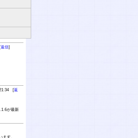
[
返信
]
1:34 [
返
1.6が最新
ています。