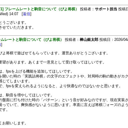
[471] フレームレートと駒音について（ぴよ将棋）
投稿者：
サポート担当
投稿
(Wed) 14:07 [
返信
]
とうございます。
させていただきます。
ームレートと駒音について（ぴよ将棋）
投稿者：
棒山銀太郎
投稿日：2026/04/
信
]
ぴよ将棋で遊ばせてもらっています。運営ありがとうございます。
要望があります。あくまで一意見として受け取ってほしいです。
は、fpsを上げる機能を追加してほしいです。
を開いた時の「実践詰将棋」の文字のエフェクトや、対局時の駒の動きがカ
感じてしまいます。
で、fpsを変えられるようになると、より快適なのではないかと思います。
は、駒音を増やしてほしいです。
の盤面に打ち付けた時の「パチーン」という音が好みなのですが、現在実装
曇っていて、爽快感がないように思います。率直に言えば将棋〇ォーズのよ
です。
くお願いします。