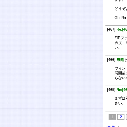
どうぞ
GheRa
[
467
]
Re:[4
ZIP
再度、
い。
[
466
]
無題
ウィン
展開後
らない
[
465
]
Re:[
まずは
さい。
1
2