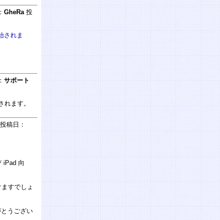
：
GheRa
投
開始されま
：
サポート
始されます。
投稿日：
iPad 向
けますでしょ
がとうござい