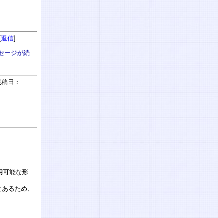
[
返信
]
ッセージが続
稿日：
：
用可能な形
とあるため、