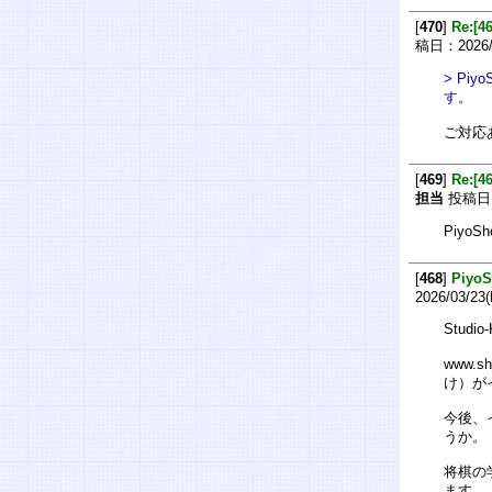
[
470
]
Re:[
稿日：2026/0
> P
す。
ご対応
[
469
]
Re:[
担当
投稿日：2
Piy
[
468
]
Piy
2026/03/23
Stud
www.
け）が
今後、
うか。
将棋の
ます。