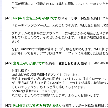
手筋が棋譜にまで記録されるのは非常に鬱陶しいので、やめていた
か？
[
478
]
Re:[477] 立ち上がりが遅いです
投稿者：
サポート担当
投稿日：2026/0
「ローディングのゲージ...」とのことですので、WEB版と推測し
プログラムの更新時にはダウンロードに時間がかかる場合がありま
をしていましたので、そのせいかと思います。（更新の履歴は画面
さい）
なお、Androidでご利用の場合はアプリ版をお勧めします。WEB版
設計を行っており、アプリ版はスマートフォンに最適化した設計と
[
477
]
立ち上がりが遅いです
投稿者：
名無しおじさん
投稿日：2026/06/18(
お疲れ様です。
androidのAQUOS WISH4でプレイしております。
最近までは最初の読み込みの開始しています､､､の後すぐローディ
が、半月&#12316;ひと月くらい前から、そのまま結構長い時間待つ
くらいでしょうか。ちょっと長く感じてしまいます。
Androidは最新のバージョンです。
気になりましたのでご報告いたします。よろしくお願いします。
[
476
]
Re:[475] ぴよ将棋 対局できません
投稿者：
サポート担当
投稿日：202