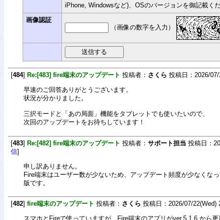
iPhone, Windowsなど)、OSのバージョンを御記載
画像認証
（画像の数字を入力）
[
484
]
Re:[483] fire端末のアップデート
投稿者：
さくら
投稿日：2026/07/23
早速のご回答ありがとうございます。
状況が分かりました。
三択モードと「あの局面」機能をタブレットでも使いたいので、
次回のアップデートをお待ちしています！
[
483
]
Re:[482] fire端末のアップデート
投稿者：
サポート担当
投稿日：2026/
信
]
申し訳ありません。
Fire端末はユーザー数が少ないため、アップデート頻度が少なくなっていま
版です。
[
482
]
fire端末のアップデート
投稿者：
さくら
投稿日：2026/07/22(Wed) 2
スマホとFireで使っていますが、Fire端末のアプリがver.5.1.6.