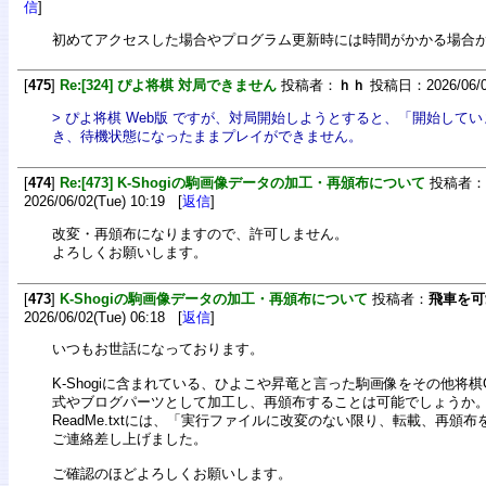
信
]
初めてアクセスした場合やプログラム更新時には時間がかかる場合
[
475
]
Re:[324] ぴよ将棋 対局できません
投稿者：
ｈｈ
投稿日：2026/06/08
> ぴよ将棋 Web版 ですが、対局開始しようとすると、「開始して
き、待機状態になったままプレイができません。
[
474
]
Re:[473] K-Shogiの駒画像データの加工・再頒布について
投稿者：
2026/06/02(Tue) 10:19 [
返信
]
改変・再頒布になりますので、許可しません。
よろしくお願いします。
[
473
]
K-Shogiの駒画像データの加工・再頒布について
投稿者：
飛車を可
2026/06/02(Tue) 06:18 [
返信
]
いつもお世話になっております。
K-Shogiに含まれている、ひよこや昇竜と言った駒画像をその他将棋
式やブログパーツとして加工し、再頒布することは可能でしょうか
ReadMe.txtには、「実行ファイルに改変のない限り、転載、再頒
ご連絡差し上げました。
ご確認のほどよろしくお願いします。