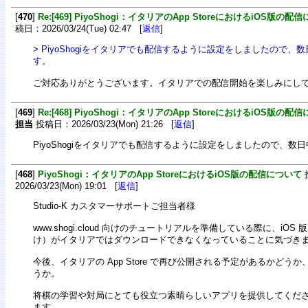
[
470
]
Re:[469] PiyoShogi：イタリアのApp StoreにおけるiOS版の配
稿日：2026/03/24(Tue) 02:47 [
返信
]
> PiyoShogiをイタリアでも配信するように設定をしましたので
す。
ご対応ありがとうございます。イタリアでの配信開始を楽しみにし
[
469
]
Re:[468] PiyoShogi：イタリアのApp StoreにおけるiOS版の配
担当
投稿日：2026/03/23(Mon) 21:26 [
返信
]
PiyoShogiをイタリアでも配信するように設定をしましたので、数
[
468
]
PiyoShogi：イタリアのApp StoreにおけるiOS版の配信について
2026/03/23(Mon) 19:01 [
返信
]
Studio-K カスタマーサポートご担当者様
www.shogi.cloud 向けのチュートリアルを準備している際に、iOS 版（i
け）がイタリアではダウンロードできなくなっていることに気づき
今後、イタリアの App Store で再び公開される予定があるかどう
うか。
将棋の学習や対局にとても役立つ素晴らしいアプリを提供してくだ
ます。