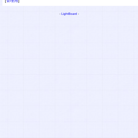
[
管理用
]
-
LightBoard
-