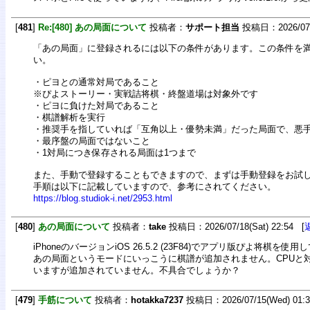
[
481
]
Re:[480] あの局面について
投稿者：
サポート担当
投稿日：2026/07/1
「あの局面」に登録されるには以下の条件があります。この条件を
い。
・ピヨとの通常対局であること
※ぴよストーリー・実戦詰将棋・終盤道場は対象外です
・ピヨに負けた対局であること
・棋譜解析を実行
・推奨手を指していれば「互角以上・優勢未満」だった局面で、悪
・最序盤の局面ではないこと
・1対局につき保存される局面は1つまで
また、手動で登録することもできますので、まずは手動登録をお試
手順は以下に記載していますので、参考にされてください。
https://blog.studiok-i.net/2953.html
[
480
]
あの局面について
投稿者：
take
投稿日：2026/07/18(Sat) 22:54 [
iPhoneのバージョンiOS 26.5.2 (23F84)でアプリ版ぴよ将棋を使
あの局面というモードにいっこうに棋譜が追加されません。CPUと
いますが追加されていません。不具合でしょうか？
[
479
]
手筋について
投稿者：
hotakka7237
投稿日：2026/07/15(Wed) 01: