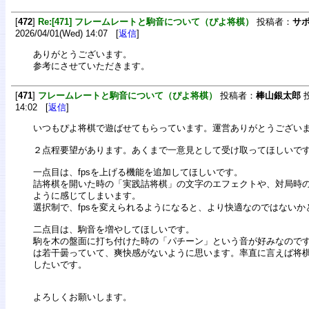
[
472
]
Re:[471] フレームレートと駒音について（ぴよ将棋）
投稿者：
サ
2026/04/01(Wed) 14:07 [
返信
]
ありがとうございます。
参考にさせていただきます。
[
471
]
フレームレートと駒音について（ぴよ将棋）
投稿者：
棒山銀太郎
投
14:02 [
返信
]
いつもぴよ将棋で遊ばせてもらっています。運営ありがとうござい
２点程要望があります。あくまで一意見として受け取ってほしいで
一点目は、fpsを上げる機能を追加してほしいです。
詰将棋を開いた時の「実践詰将棋」の文字のエフェクトや、対局時
ように感じてしまいます。
選択制で、fpsを変えられるようになると、より快適なのではないか
二点目は、駒音を増やしてほしいです。
駒を木の盤面に打ち付けた時の「パチーン」という音が好みなので
は若干曇っていて、爽快感がないように思います。率直に言えば将
したいです。
よろしくお願いします。