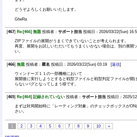
どうぞよろしくお願いいたします。
GheRa
[
467
]
Re:[466] 無題
投稿者：
サポート担当
投稿日：2026/03/22(Sun) 16:
ZIPファイルの展開がうまくできていないことが考えられます。
再度、展開をお試しいただいてもうまくいかない場合は、別の展開
い。
[
466
]
無題
投稿者：
匿名
投稿日：2026/03/22(Sun) 03:19 [
返信
]
ウィンドーズ１１の一部機種において
展開後に実行しようとすると戦型ファイルと戦型判定ファイルが開
らないバグとなってしまう様です。
[
465
]
Re:[464] 記録されていない
投稿者：
サポート担当
投稿日：2025/12/2
まずは対局開始時に「レーティング対象」のチェックボックスがON
さい。
1
2
3
4
5
6
7
8
9
10
»