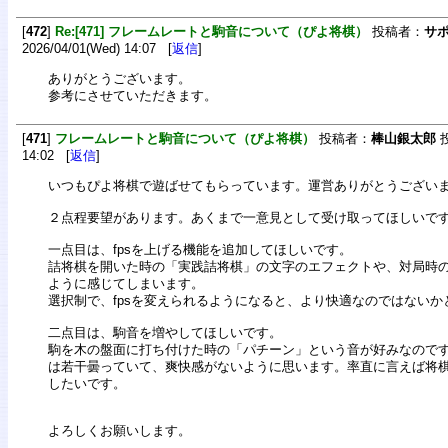
[
472
]
Re:[471] フレームレートと駒音について（ぴよ将棋）
投稿者：
サ
2026/04/01(Wed) 14:07 [
返信
]
ありがとうございます。
参考にさせていただきます。
[
471
]
フレームレートと駒音について（ぴよ将棋）
投稿者：
棒山銀太郎
投
14:02 [
返信
]
いつもぴよ将棋で遊ばせてもらっています。運営ありがとうござい
２点程要望があります。あくまで一意見として受け取ってほしいで
一点目は、fpsを上げる機能を追加してほしいです。
詰将棋を開いた時の「実践詰将棋」の文字のエフェクトや、対局時
ように感じてしまいます。
選択制で、fpsを変えられるようになると、より快適なのではないか
二点目は、駒音を増やしてほしいです。
駒を木の盤面に打ち付けた時の「パチーン」という音が好みなので
は若干曇っていて、爽快感がないように思います。率直に言えば将
したいです。
よろしくお願いします。