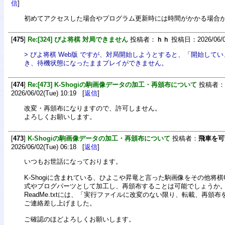
信
]
初めてアクセスした場合やプログラム更新時には時間がかかる場合
[
475
]
Re:[324] ぴよ将棋 対局できません
投稿者：
ｈｈ
投稿日：2026/06/08
> ぴよ将棋 Web版 ですが、対局開始しようとすると、「開始して
き、待機状態になったままプレイができません。
[
474
]
Re:[473] K-Shogiの駒画像データの加工・再頒布について
投稿者：
2026/06/02(Tue) 10:19 [
返信
]
改変・再頒布になりますので、許可しません。
よろしくお願いします。
[
473
]
K-Shogiの駒画像データの加工・再頒布について
投稿者：
飛車を可
2026/06/02(Tue) 06:18 [
返信
]
いつもお世話になっております。
K-Shogiに含まれている、ひよこや昇竜と言った駒画像をその他将棋
式やブログパーツとして加工し、再頒布することは可能でしょうか
ReadMe.txtには、「実行ファイルに改変のない限り、転載、再頒
ご連絡差し上げました。
ご確認のほどよろしくお願いします。