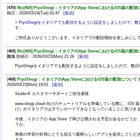
[
470
]
Re:[469] PiyoShogi：イタリアのApp StoreにおけるiOS版の配
稿日：2026/03/24(Tue) 02:47 [
返信
]
> PiyoShogiをイタリアでも配信するように設定をしましたので
す。
ご対応ありがとうございます。イタリアでの配信開始を楽しみにし
[
469
]
Re:[468] PiyoShogi：イタリアのApp StoreにおけるiOS版の配
担当
投稿日：2026/03/23(Mon) 21:26 [
返信
]
PiyoShogiをイタリアでも配信するように設定をしましたので、数
[
468
]
PiyoShogi：イタリアのApp StoreにおけるiOS版の配信について
2026/03/23(Mon) 19:01 [
返信
]
Studio-K カスタマーサポートご担当者様
www.shogi.cloud 向けのチュートリアルを準備している際に、iOS 版（i
け）がイタリアではダウンロードできなくなっていることに気づき
今後、イタリアの App Store で再び公開される予定があるかどう
うか。
将棋の学習や対局にとても役立つ素晴らしいアプリを提供してくだ
ます。