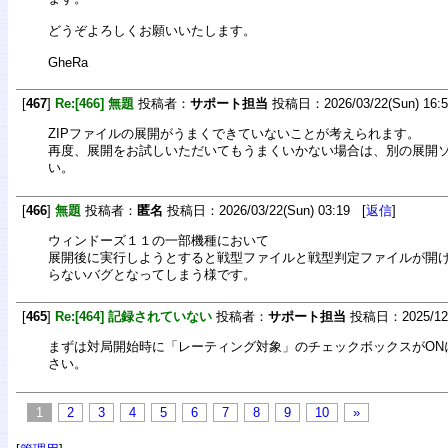
どうぞよろしくお願いいたします。
GheRa
[
467
]
Re:[466] 無題
投稿者：
サポート担当
投稿日：2026/03/22(Sun) 16:
ZIPファイルの展開がうまくできていないことが考えられます。
再度、展開をお試しいただいてもうまくいかない場合は、別の展開
い。
[
466
]
無題
投稿者：
匿名
投稿日：2026/03/22(Sun) 03:19 [
返信
]
ウィンドーズ１１の一部機種において
展開後に実行しようとすると戦型ファイルと戦型判定ファイルが開
らないバグとなってしまう様です。
[
465
]
Re:[464] 記録されていない
投稿者：
サポート担当
投稿日：2025/12/2
まずは対局開始時に「レーティング対象」のチェックボックスがON
さい。
1
2
3
4
5
6
7
8
9
10
»