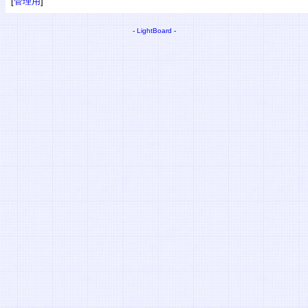
[
管理用
]
-
LightBoard
-