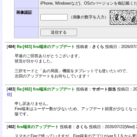
iPhone, Windowsなど)、OSのバージョンを御記載
画像認証
（画像の数字を入力）
[
484
]
Re:[483] fire端末のアップデート
投稿者：
さくら
投稿日：2026/07/23
早速のご回答ありがとうございます。
状況が分かりました。
三択モードと「あの局面」機能をタブレットでも使いたいので、
次回のアップデートをお待ちしています！
[
483
]
Re:[482] fire端末のアップデート
投稿者：
サポート担当
投稿日：2026/
信
]
申し訳ありません。
Fire端末はユーザー数が少ないため、アップデート頻度が少なくなっていま
版です。
[
482
]
fire端末のアップデート
投稿者：
さくら
投稿日：2026/07/22(Wed) 2
スマホとFireで使っていますが、Fire端末のアプリがver.5.1.6.