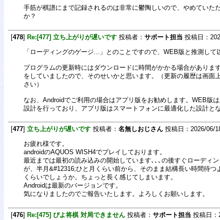
手筋が棋譜にまで記録されるのは非常に鬱陶しいので、やめていた
か？
[
478
]
Re:[477] 立ち上がりが遅いです
投稿者：
サポート担当
投稿日：2026/0
「ローディングのゲージ...」とのことですので、WEB版と推測し
プログラムの更新時にはダウンロードに時間がかかる場合がありま
をしていましたので、そのせいかと思います。（更新の履歴は画面
さい）
なお、Androidでご利用の場合はアプリ版をお勧めします。WEB版
設計を行っており、アプリ版はスマートフォンに最適化した設計と
[
477
]
立ち上がりが遅いです
投稿者：
名無しおじさん
投稿日：2026/06/18(
お疲れ様です。
androidのAQUOS WISH4でプレイしております。
最近までは最初の読み込みの開始しています､､､の後すぐローディ
が、半月&#12316;ひと月くらい前から、そのまま結構長い時間待つ
くらいでしょうか。ちょっと長く感じてしまいます。
Androidは最新のバージョンです。
気になりましたのでご報告いたします。よろしくお願いします。
[
476
]
Re:[475] ぴよ将棋 対局できません
投稿者：
サポート担当
投稿日：202