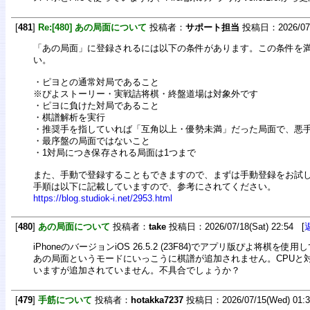
[
481
]
Re:[480] あの局面について
投稿者：
サポート担当
投稿日：2026/07/1
「あの局面」に登録されるには以下の条件があります。この条件を
い。
・ピヨとの通常対局であること
※ぴよストーリー・実戦詰将棋・終盤道場は対象外です
・ピヨに負けた対局であること
・棋譜解析を実行
・推奨手を指していれば「互角以上・優勢未満」だった局面で、悪
・最序盤の局面ではないこと
・1対局につき保存される局面は1つまで
また、手動で登録することもできますので、まずは手動登録をお試
手順は以下に記載していますので、参考にされてください。
https://blog.studiok-i.net/2953.html
[
480
]
あの局面について
投稿者：
take
投稿日：2026/07/18(Sat) 22:54 [
iPhoneのバージョンiOS 26.5.2 (23F84)でアプリ版ぴよ将棋を使
あの局面というモードにいっこうに棋譜が追加されません。CPUと
いますが追加されていません。不具合でしょうか？
[
479
]
手筋について
投稿者：
hotakka7237
投稿日：2026/07/15(Wed) 01: