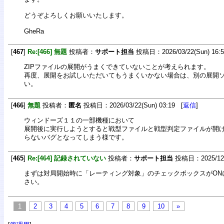
どうぞよろしくお願いいたします。
GheRa
[
467
]
Re:[466] 無題
投稿者：
サポート担当
投稿日：2026/03/22(Sun) 16:
ZIPファイルの展開がうまくできていないことが考えられます。
再度、展開をお試しいただいてもうまくいかない場合は、別の展開
い。
[
466
]
無題
投稿者：
匿名
投稿日：2026/03/22(Sun) 03:19 [
返信
]
ウィンドーズ１１の一部機種において
展開後に実行しようとすると戦型ファイルと戦型判定ファイルが開
らないバグとなってしまう様です。
[
465
]
Re:[464] 記録されていない
投稿者：
サポート担当
投稿日：2025/12/2
まずは対局開始時に「レーティング対象」のチェックボックスがON
さい。
1
2
3
4
5
6
7
8
9
10
»