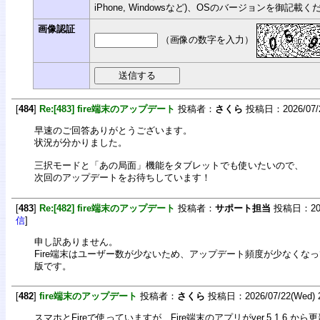
iPhone, Windowsなど)、OSのバージョンを御記載
画像認証
（画像の数字を入力）
[
484
]
Re:[483] fire端末のアップデート
投稿者：
さくら
投稿日：2026/07/23
早速のご回答ありがとうございます。
状況が分かりました。
三択モードと「あの局面」機能をタブレットでも使いたいので、
次回のアップデートをお待ちしています！
[
483
]
Re:[482] fire端末のアップデート
投稿者：
サポート担当
投稿日：2026/
信
]
申し訳ありません。
Fire端末はユーザー数が少ないため、アップデート頻度が少なくなっていま
版です。
[
482
]
fire端末のアップデート
投稿者：
さくら
投稿日：2026/07/22(Wed) 2
スマホとFireで使っていますが、Fire端末のアプリがver.5.1.6.