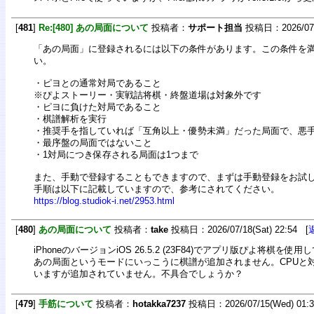
[
481
]
Re:[480] あの局面について
投稿者：
サポート担当
投稿日：2026/07/1
「あの局面」に登録されるには以下の条件があります。この条件を
い。
・ピヨとの通常対局であること
※ぴよストーリー・実戦詰将棋・終盤道場は対象外です
・ピヨに負けた対局であること
・棋譜解析を実行
・推奨手を指していれば「互角以上・優勢未満」だった局面で、悪
・最序盤の局面ではないこと
・1対局につき保存される局面は1つまで
また、手動で登録することもできますので、まずは手動登録をお試
手順は以下に記載していますので、参考にされてください。
https://blog.studiok-i.net/2953.html
[
480
]
あの局面について
投稿者：
take
投稿日：2026/07/18(Sat) 22:54 [
iPhoneのバージョンiOS 26.5.2 (23F84)でアプリ版ぴよ将棋を使
あの局面というモードにいっこうに棋譜が追加されません。CPUと
いますが追加されていません。不具合でしょうか？
[
479
]
手筋について
投稿者：
hotakka7237
投稿日：2026/07/15(Wed) 01: