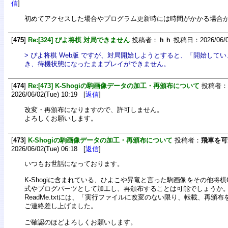
信
]
初めてアクセスした場合やプログラム更新時には時間がかかる場合
[
475
]
Re:[324] ぴよ将棋 対局できません
投稿者：
ｈｈ
投稿日：2026/06/08
> ぴよ将棋 Web版 ですが、対局開始しようとすると、「開始して
き、待機状態になったままプレイができません。
[
474
]
Re:[473] K-Shogiの駒画像データの加工・再頒布について
投稿者：
2026/06/02(Tue) 10:19 [
返信
]
改変・再頒布になりますので、許可しません。
よろしくお願いします。
[
473
]
K-Shogiの駒画像データの加工・再頒布について
投稿者：
飛車を可
2026/06/02(Tue) 06:18 [
返信
]
いつもお世話になっております。
K-Shogiに含まれている、ひよこや昇竜と言った駒画像をその他将棋
式やブログパーツとして加工し、再頒布することは可能でしょうか
ReadMe.txtには、「実行ファイルに改変のない限り、転載、再頒
ご連絡差し上げました。
ご確認のほどよろしくお願いします。