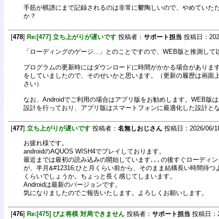
手筋が棋譜にまで記録されるのは非常に鬱陶しいので、やめていた
か？
[
478
]
Re:[477] 立ち上がりが遅いです
投稿者：
サポート担当
投稿日：2026/0
「ローディングのゲージ...」とのことですので、WEB版と推測し
プログラムの更新時にはダウンロードに時間がかかる場合がありま
をしていましたので、そのせいかと思います。（更新の履歴は画面
さい）
なお、Androidでご利用の場合はアプリ版をお勧めします。WEB版
設計を行っており、アプリ版はスマートフォンに最適化した設計と
[
477
]
立ち上がりが遅いです
投稿者：
名無しおじさん
投稿日：2026/06/18(
お疲れ様です。
androidのAQUOS WISH4でプレイしております。
最近までは最初の読み込みの開始しています､､､の後すぐローディ
が、半月&#12316;ひと月くらい前から、そのまま結構長い時間待つ
くらいでしょうか。ちょっと長く感じてしまいます。
Androidは最新のバージョンです。
気になりましたのでご報告いたします。よろしくお願いします。
[
476
]
Re:[475] ぴよ将棋 対局できません
投稿者：
サポート担当
投稿日：202