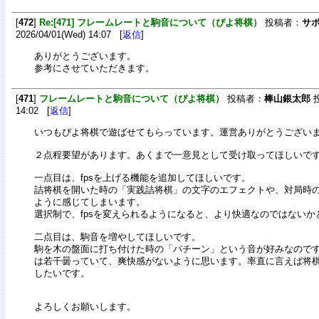
[
472
]
Re:[471] フレームレートと駒音について（ぴよ将棋）
投稿者：
サ
2026/04/01(Wed) 14:07 [
返信
]
ありがとうございます。
参考にさせていただきます。
[
471
]
フレームレートと駒音について（ぴよ将棋）
投稿者：
棒山銀太郎
投
14:02 [
返信
]
いつもぴよ将棋で遊ばせてもらっています。運営ありがとうござい
２点程要望があります。あくまで一意見として受け取ってほしいで
一点目は、fpsを上げる機能を追加してほしいです。
詰将棋を開いた時の「実践詰将棋」の文字のエフェクトや、対局時
ように感じてしまいます。
選択制で、fpsを変えられるようになると、より快適なのではないか
二点目は、駒音を増やしてほしいです。
駒を木の盤面に打ち付けた時の「パチーン」という音が好みなので
は若干曇っていて、爽快感がないように思います。率直に言えば将
したいです。
よろしくお願いします。