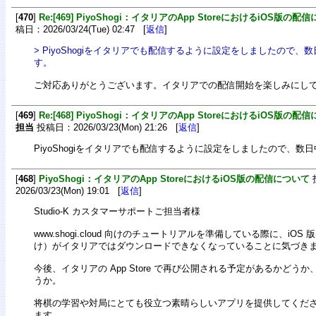
[
470
]
Re:[469] PiyoShogi：イタリアのApp StoreにおけるiOS版の配
稿日：2026/03/24(Tue) 02:47 [
返信
]
> PiyoShogiをイタリアでも配信するように設定をしましたので
す。
ご対応ありがとうございます。イタリアでの配信開始を楽しみにし
[
469
]
Re:[468] PiyoShogi：イタリアのApp StoreにおけるiOS版の配
担当
投稿日：2026/03/23(Mon) 21:26 [
返信
]
PiyoShogiをイタリアでも配信するように設定をしましたので、数
[
468
]
PiyoShogi：イタリアのApp StoreにおけるiOS版の配信について
2026/03/23(Mon) 19:01 [
返信
]
Studio-K カスタマーサポートご担当者様
www.shogi.cloud 向けのチュートリアルを準備している際に、iOS 版（i
け）がイタリアではダウンロードできなくなっていることに気づき
今後、イタリアの App Store で再び公開される予定があるかどう
うか。
将棋の学習や対局にとても役立つ素晴らしいアプリを提供してくだ
ます。