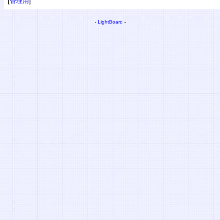
[
管理用
]
-
LightBoard
-